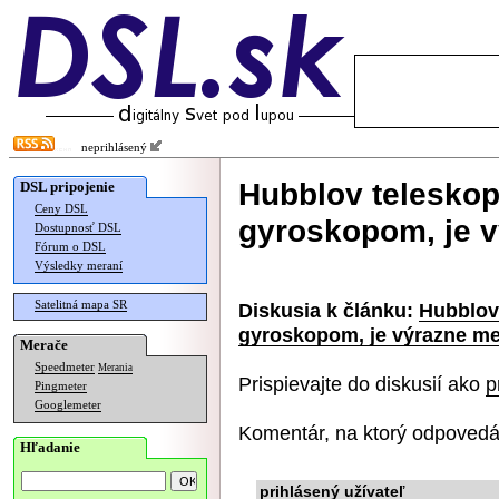
neprihlásený
Hubblov teleskop
DSL pripojenie
Ceny DSL
gyroskopom, je v
Dostupnosť DSL
Fórum o DSL
Výsledky meraní
Satelitná mapa SR
Diskusia k článku:
Hubblov 
gyroskopom, je výrazne me
Merače
Speedmeter
Merania
Prispievajte do diskusií ako
p
Pingmeter
Googlemeter
Komentár, na ktorý odpovedá
Hľadanie
prihlásený užívateľ