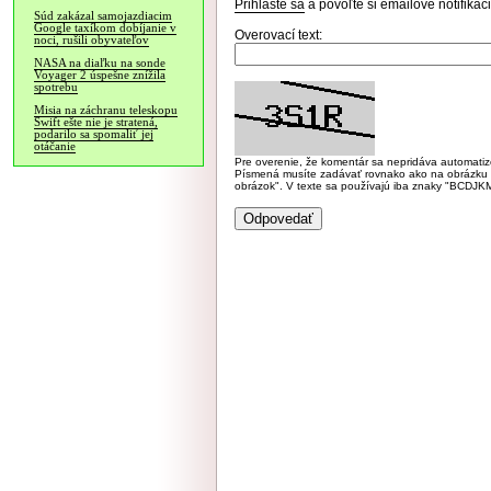
Prihláste sa
a povoľte si emailové notifiká
Súd zakázal samojazdiacim
Google taxíkom dobíjanie v
Overovací text:
noci, rušili obyvateľov
NASA na diaľku na sonde
Voyager 2 úspešne znížila
spotrebu
Misia na záchranu teleskopu
Swift ešte nie je stratená,
podarilo sa spomaliť jej
otáčanie
Pre overenie, že komentár sa nepridáva automatizov
Písmená musíte zadávať rovnako ako na obrázku veľk
obrázok". V texte sa používajú iba znaky "BC