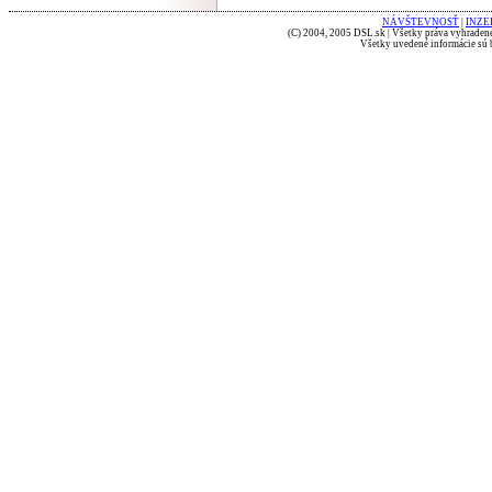
NÁVŠTEVNOSŤ
|
INZE
(C) 2004, 2005 DSL.sk | Všetky práva vyhradené
Všetky uvedené informácie sú b