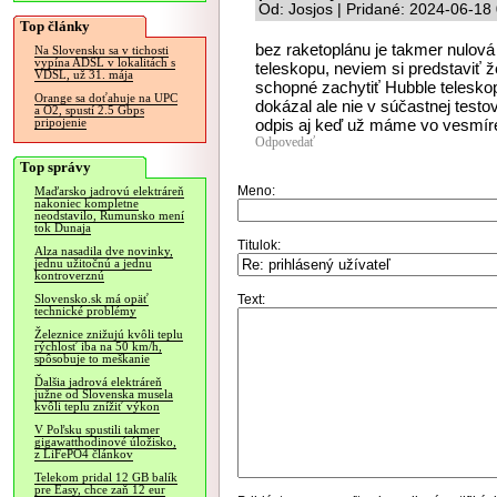
Od: Josjos | Pridané: 2024-06-18
Top články
bez raketoplánu je takmer nulov
Na Slovensku sa v tichosti
vypína ADSL v lokalitách s
teleskopu, neviem si predstaviť ž
VDSL, už 31. mája
schopné zachytiť Hubble teleskop
Orange sa doťahuje na UPC
dokázal ale nie v súčastnej testo
a O2, spustí 2.5 Gbps
odpis aj keď už máme vo vesmír
pripojenie
Odpovedať
Top správy
Meno:
Maďarsko jadrovú elektráreň
nakoniec kompletne
neodstavilo, Rumunsko mení
tok Dunaja
Titulok:
Alza nasadila dve novinky,
jednu užitočnú a jednu
kontroverznú
Text:
Slovensko.sk má opäť
technické problémy
Železnice znižujú kvôli teplu
rýchlosť iba na 50 km/h,
spôsobuje to meškanie
Ďalšia jadrová elektráreň
južne od Slovenska musela
kvôli teplu znížiť výkon
V Poľsku spustili takmer
gigawatthodinové úložisko,
z LiFePO4 článkov
Telekom pridal 12 GB balík
pre Easy, chce zaň 12 eur