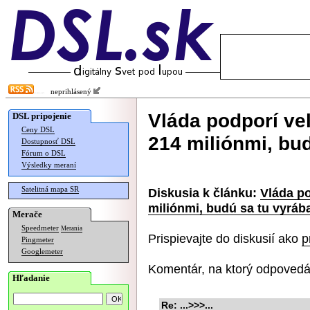
neprihlásený
Vláda podporí veľ
DSL pripojenie
Ceny DSL
214 miliónmi, bud
Dostupnosť DSL
Fórum o DSL
Výsledky meraní
Satelitná mapa SR
Diskusia k článku:
Vláda po
miliónmi, budú sa tu vyrába
Merače
Speedmeter
Merania
Prispievajte do diskusií ako
p
Pingmeter
Googlemeter
Komentár, na ktorý odpovedá
Hľadanie
Re: ...>>>...