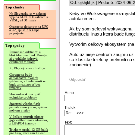
Od: ejkhjkhjk | Pridané: 2024-06-
Top články
Keby vo Wolkswagene rozmyslali t
Na Slovensku sa v tichosti
vypína ADSL v lokalitách s
autotainment.
VDSL, už 31. mája
Orange sa doťahuje na UPC
Ak by som sefoval woksvagenu, 
a O2, spustí 2.5 Gbps
distribuciu linuxu ktora bude fun
pripojenie
Vytvorim celkovy ekosystem (na
Top správy
Rumunsko odstrelmi a
Auto uz nieje centrum zaujmu uz j
blokádou mení tok Dunaja,
aby udržalo jadrovú
sa klasicke telefony pretvorili n
elektráreň v chode
zariadenie)
Joj Play výrazne zdražuje
Chrome sa bude
aktualizovať dvakrát
Odpovedať
týždenne, v budúcnosti sa
bude aktualizovať bez
reštartov
Meno:
Slovensko.sk má opäť
technické problémy
Spustená výroba flash
pamäte s novým najvyšším
Titulok:
počtom vrstiev
V Poľsku spustili takmer
gigawatthodinové úložisko,
Text:
z LiFePO4 článkov
Telekom pridal 12 GB balík
pre Easy, chce zaň 12 eur