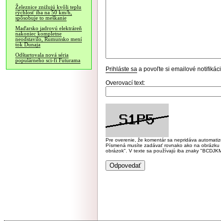
Železnice znižujú kvôli teplu
rýchlosť iba na 50 km/h,
spôsobuje to meškanie
Maďarsko jadrovú elektráreň
nakoniec kompletne
neodstavilo, Rumunsko mení
tok Dunaja
Odštartovala nová séria
populárneho sci-fi Futurama
Prihláste sa
a povoľte si emailové notifiká
Overovací text:
Pre overenie, že komentár sa nepridáva automatizov
Písmená musíte zadávať rovnako ako na obrázku veľk
obrázok". V texte sa používajú iba znaky "BC