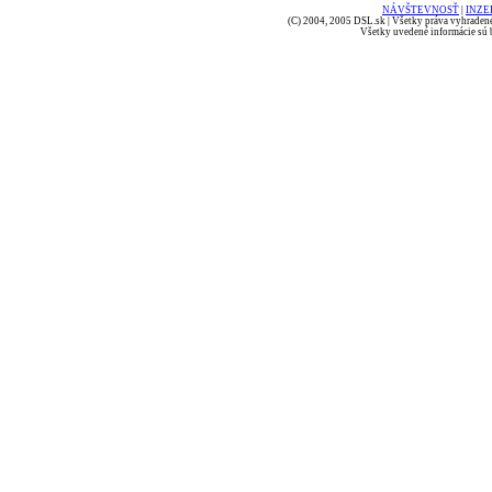
NÁVŠTEVNOSŤ
|
INZE
(C) 2004, 2005 DSL.sk | Všetky práva vyhradené
Všetky uvedené informácie sú b