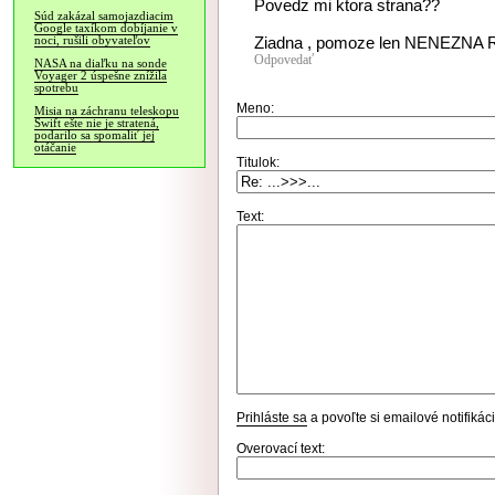
Povedz mi ktora strana??
Súd zakázal samojazdiacim
Google taxíkom dobíjanie v
Ziadna , pomoze len NENEZNA 
noci, rušili obyvateľov
Odpovedať
NASA na diaľku na sonde
Voyager 2 úspešne znížila
spotrebu
Meno:
Misia na záchranu teleskopu
Swift ešte nie je stratená,
podarilo sa spomaliť jej
otáčanie
Titulok:
Text:
Prihláste sa
a povoľte si emailové notifiká
Overovací text: