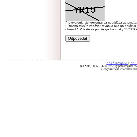
Pre overenie, že komentár sa nepridáva automatizov
Písmená musíte zadávať rovnako ako na obrázku veľk
obrázok". V texte sa používajú iba znaky "BC
NÁVŠTEVNOSŤ
|
INZE
(C) 2004, 2005 DSL.sk | Všetky práva vyhradené
Všetky uvedené informácie sú b