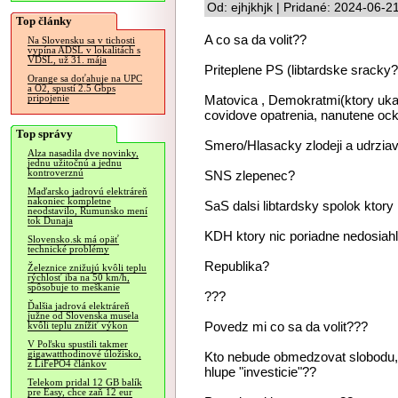
Od: ejhjkhjk | Pridané: 2024-06-2
Top články
A co sa da volit??
Na Slovensku sa v tichosti
vypína ADSL v lokalitách s
VDSL, už 31. mája
Priteplene PS (libtardske sracky?
Orange sa doťahuje na UPC
a O2, spustí 2.5 Gbps
Matovica , Demokratmi(ktory ukaza
pripojenie
covidove opatrenia, nanutene oc
Top správy
Smero/Hlasacky zlodeji a udrziav
Alza nasadila dve novinky,
jednu užitočnú a jednu
kontroverznú
SNS zlepenec?
Maďarsko jadrovú elektráreň
nakoniec kompletne
SaS dalsi libtardsky spolok ktory
neodstavilo, Rumunsko mení
tok Dunaja
KDH ktory nic poriadne nedosiahli
Slovensko.sk má opäť
technické problémy
Republika?
Železnice znižujú kvôli teplu
rýchlosť iba na 50 km/h,
spôsobuje to meškanie
???
Ďalšia jadrová elektráreň
južne od Slovenska musela
Povedz mi co sa da volit???
kvôli teplu znížiť výkon
V Poľsku spustili takmer
gigawatthodinové úložisko,
Kto nebude obmedzovat slobodu, k
z LiFePO4 článkov
hlupe "investicie"??
Telekom pridal 12 GB balík
pre Easy, chce zaň 12 eur