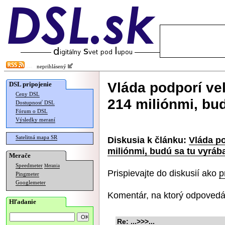
neprihlásený
Vláda podporí veľ
DSL pripojenie
Ceny DSL
214 miliónmi, bud
Dostupnosť DSL
Fórum o DSL
Výsledky meraní
Satelitná mapa SR
Diskusia k článku:
Vláda po
miliónmi, budú sa tu vyrába
Merače
Speedmeter
Merania
Prispievajte do diskusií ako
p
Pingmeter
Googlemeter
Komentár, na ktorý odpovedá
Hľadanie
Re: ...>>>...