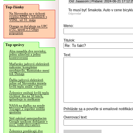
Od: Jaaasom | Pridané: 2024-06-21 17:12:2
Top články
To musí byť šmakota. Auto v cene bicykl
Na Slovensku sa v tichosti
Odpovedať
vypína ADSL v lokalitách s
VDSL, už 31. mája
Meno:
Orange sa doťahuje na UPC
a O2, spustí 2.5 Gbps
pripojenie
Titulok:
Top správy
Alza nasadila dve novinky,
jednu užitočnú a jednu
Text:
kontroverznú
Maďarsko jadrovú elektráreň
nakoniec kompletne
neodstavilo, Rumunsko mení
tok Dunaja
Ďalšia jadrová elektráreň
južne od Slovenska musela
kvôli teplu znížiť výkon
Železnice znižujú kvôli teplu
rýchlosť iba na 50 km/h,
spôsobuje to meškanie
NASA na diaľku na sonde
Prihláste sa
a povoľte si emailové notifiká
Voyager 2 úspešne znížila
spotrebu
Overovací text:
Súd zakázal samojazdiacim
Google taxíkom dobíjanie v
noci, rušili obyvateľov
Železnice predávajú dve