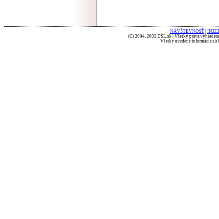
NÁVŠTEVNOSŤ
|
INZE
(C) 2004, 2005 DSL.sk | Všetky práva vyhradené
Všetky uvedené informácie sú b