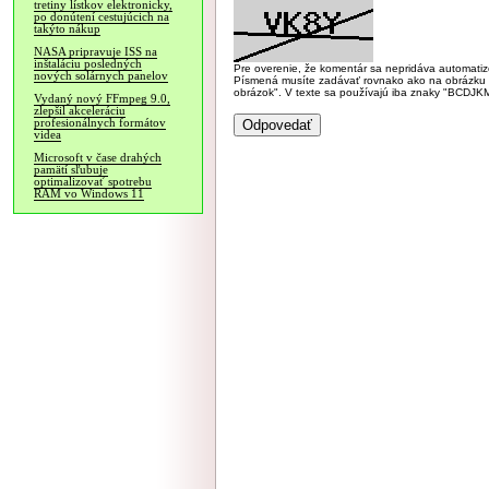
tretiny lístkov elektronicky,
po donútení cestujúcich na
takýto nákup
NASA pripravuje ISS na
inštaláciu posledných
Pre overenie, že komentár sa nepridáva automatizov
nových solárnych panelov
Písmená musíte zadávať rovnako ako na obrázku veľk
obrázok". V texte sa používajú iba znaky "BC
Vydaný nový FFmpeg 9.0,
zlepšil akceleráciu
profesionálnych formátov
videa
Microsoft v čase drahých
pamätí sľubuje
optimalizovať spotrebu
RAM vo Windows 11