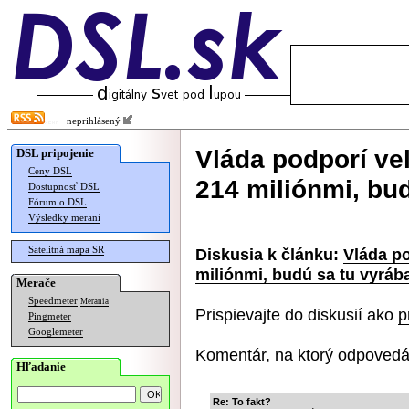
neprihlásený
Vláda podporí veľ
DSL pripojenie
Ceny DSL
214 miliónmi, bud
Dostupnosť DSL
Fórum o DSL
Výsledky meraní
Satelitná mapa SR
Diskusia k článku:
Vláda po
miliónmi, budú sa tu vyrába
Merače
Speedmeter
Merania
Prispievajte do diskusií ako
p
Pingmeter
Googlemeter
Komentár, na ktorý odpovedá
Hľadanie
Re: To fakt?