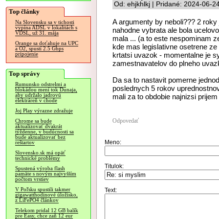
Od: ehjkhlkj | Pridané: 2024-06-2
Top články
A argumenty by neboli??? 2 roky
Na Slovensku sa v tichosti
vypína ADSL v lokalitách s
nahodne vybrata ale bola ucelovo s
VDSL, už 31. mája
mala ... (a to este nespominam 
Orange sa doťahuje na UPC
kde mas legislativne osetrene z
a O2, spustí 2.5 Gbps
krtatsi uvazok - momentalne je s
pripojenie
zamestnavatelov do plneho uvazk
Top správy
Da sa to nastavit pomerne jedno
Rumunsko odstrelmi a
poslednych 5 rokov uprednostno
blokádou mení tok Dunaja,
aby udržalo jadrovú
mali za to obdobie najnizsi prijem
elektráreň v chode
Joj Play výrazne zdražuje
Odpovedať
Chrome sa bude
aktualizovať dvakrát
týždenne, v budúcnosti sa
bude aktualizovať bez
Meno:
reštartov
Slovensko.sk má opäť
technické problémy
Titulok:
Spustená výroba flash
pamäte s novým najvyšším
počtom vrstiev
V Poľsku spustili takmer
Text:
gigawatthodinové úložisko,
z LiFePO4 článkov
Telekom pridal 12 GB balík
pre Easy, chce zaň 12 eur