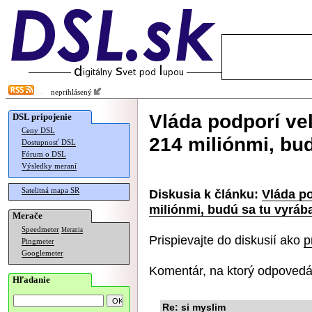
neprihlásený
Vláda podporí veľ
DSL pripojenie
Ceny DSL
214 miliónmi, bud
Dostupnosť DSL
Fórum o DSL
Výsledky meraní
Satelitná mapa SR
Diskusia k článku:
Vláda po
miliónmi, budú sa tu vyrába
Merače
Speedmeter
Merania
Prispievajte do diskusií ako
p
Pingmeter
Googlemeter
Komentár, na ktorý odpovedá
Hľadanie
Re: si myslim