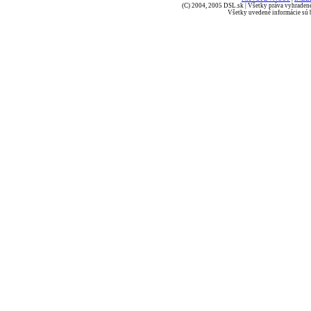
(C) 2004, 2005 DSL.sk | Všetky práva vyhradené
Všetky uvedené informácie sú b