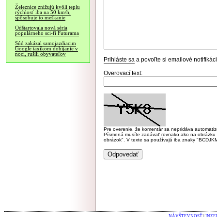
Železnice znižujú kvôli teplu
rýchlosť iba na 50 km/h,
spôsobuje to meškanie
Odštartovala nová séria
populárneho sci-fi Futurama
Súd zakázal samojazdiacim
Google taxíkom dobíjanie v
noci, rušili obyvateľov
Prihláste sa
a povoľte si emailové notifiká
Overovací text:
Pre overenie, že komentár sa nepridáva automatizov
Písmená musíte zadávať rovnako ako na obrázku veľk
obrázok". V texte sa používajú iba znaky "BC
NÁVŠTEVNOSŤ
|
INZE