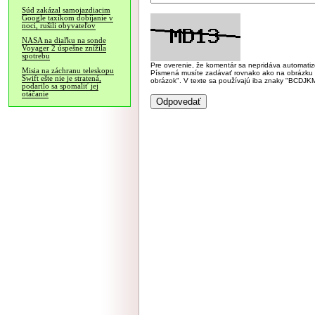
Súd zakázal samojazdiacim
Google taxíkom dobíjanie v
noci, rušili obyvateľov
NASA na diaľku na sonde
Voyager 2 úspešne znížila
spotrebu
Pre overenie, že komentár sa nepridáva automatizov
Misia na záchranu teleskopu
Písmená musíte zadávať rovnako ako na obrázku veľk
Swift ešte nie je stratená,
obrázok". V texte sa používajú iba znaky "BC
podarilo sa spomaliť jej
otáčanie