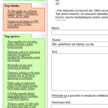
4G
2G
Top články
- A to nebyvam na lazoch ale 10km od p
Na Slovensku sa v tichosti
vypína ADSL v lokalitách s
Tak velmi neverim, ze udavane statistiky
VDSL, už 31. mája
hocico, ked to marketingovo dobre vyzer
Odpovedať
Orange sa doťahuje na UPC
a O2, spustí 2.5 Gbps
pripojenie
Meno:
Top správy
Titulok:
Alza nasadila dve novinky,
jednu užitočnú a jednu
kontroverznú
Text:
Maďarsko jadrovú elektráreň
nakoniec kompletne
neodstavilo, Rumunsko mení
tok Dunaja
Slovensko.sk má opäť
technické problémy
Železnice znižujú kvôli teplu
rýchlosť iba na 50 km/h,
spôsobuje to meškanie
Ďalšia jadrová elektráreň
južne od Slovenska musela
kvôli teplu znížiť výkon
V Poľsku spustili takmer
Prihláste sa
a povoľte si emailové notifiká
gigawatthodinové úložisko,
z LiFePO4 článkov
Overovací text:
Telekom pridal 12 GB balík
pre Easy, chce zaň 12 eur