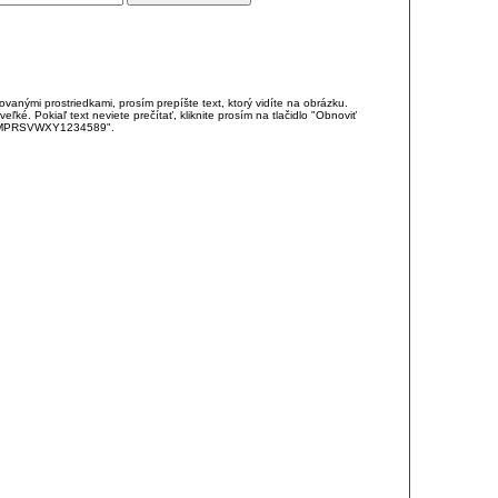
anými prostriedkami, prosím prepíšte text, ktorý vidíte na obrázku.
é. Pokiaľ text neviete prečítať, kliknite prosím na tlačidlo "Obnoviť
DJKMPRSVWXY1234589".