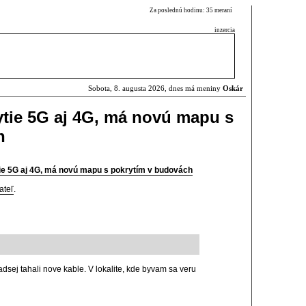
Za poslednú hodinu: 35 meraní
inzercia
Sobota, 8. augusta 2026, dnes má meniny
Oskár
ytie 5G aj 4G, má novú mapu s
h
ie 5G aj 4G, má novú mapu s pokrytím v budovách
ateľ
.
dsej tahali nove kable. V lokalite, kde byvam sa veru