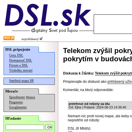
neprihlásený
Telekom zvýšil pokr
DSL pripojenie
Ceny DSL
pokrytím v budovác
Dostupnosť DSL
Fórum o DSL
Výsledky meraní
Diskusia k článku:
Telekom zvýšil pokryt
Satelitná mapa SR
Prispievajte do diskusií ako
prihlásený užív
Komentár, na ktorý odpovedáte:
Merače
Speedmeter
Merania
Pingmeter
pretrhnut od roboty sa idu
Googlemeter
Od: Ejha | Pridané: 2024-06-23 14:36:40
Nemam nic proti novej mape, ale keby ra
Hľadanie
nepretrhli od roboty:
DSL (8 Mbit/s)