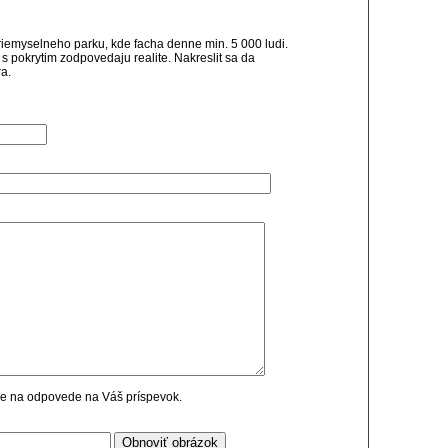
riemyselneho parku, kde facha denne min. 5 000 ludi.
 s pokrytim zodpovedaju realite. Nakreslit sa da
a.
cie na odpovede na Váš príspevok.