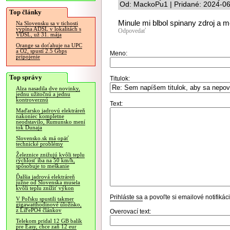
Od: MackoPu1 | Pridané: 2024-06
Top články
Minule mi blbol spinany zdroj a m
Na Slovensku sa v tichosti
vypína ADSL v lokalitách s
Odpovedať
VDSL, už 31. mája
Orange sa doťahuje na UPC
a O2, spustí 2.5 Gbps
Meno:
pripojenie
Top správy
Titulok:
Alza nasadila dve novinky,
jednu užitočnú a jednu
kontroverznú
Text:
Maďarsko jadrovú elektráreň
nakoniec kompletne
neodstavilo, Rumunsko mení
tok Dunaja
Slovensko.sk má opäť
technické problémy
Železnice znižujú kvôli teplu
rýchlosť iba na 50 km/h,
spôsobuje to meškanie
Ďalšia jadrová elektráreň
južne od Slovenska musela
kvôli teplu znížiť výkon
Prihláste sa
a povoľte si emailové notifiká
V Poľsku spustili takmer
gigawatthodinové úložisko,
z LiFePO4 článkov
Overovací text:
Telekom pridal 12 GB balík
pre Easy, chce zaň 12 eur