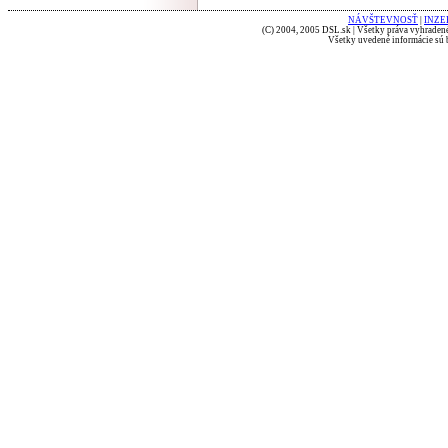
NÁVŠTEVNOSŤ
|
INZE
(C) 2004, 2005 DSL.sk | Všetky práva vyhradené
Všetky uvedené informácie sú b