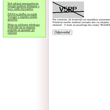
Súd zakázal samojazdiacim
Google taxíkom dobíjanie v
noci, rušili obyvateľov
NASA na diaľku na sonde
Voyager 2 úspešne znížila
spotrebu
Pre overenie, že komentár sa nepridáva automatizov
Písmená musíte zadávať rovnako ako na obrázku veľk
Misia na záchranu teleskopu
obrázok". V texte sa používajú iba znaky "BC
Swift ešte nie je stratená,
podarilo sa spomaliť jej
otáčanie