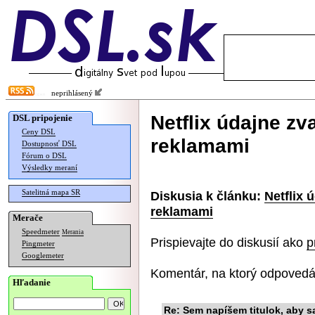
neprihlásený
Netflix údajne zv
DSL pripojenie
Ceny DSL
reklamami
Dostupnosť DSL
Fórum o DSL
Výsledky meraní
Satelitná mapa SR
Diskusia k článku:
Netflix 
reklamami
Merače
Speedmeter
Merania
Prispievajte do diskusií ako
p
Pingmeter
Googlemeter
Komentár, na ktorý odpovedá
Hľadanie
Re: Sem napíšem titulok, aby sa