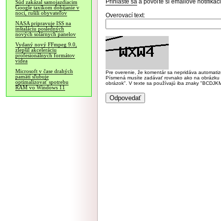
Prihláste sa
a povoľte si emailové notifiká
Súd zakázal samojazdiacim
Google taxíkom dobíjanie v
noci, rušili obyvateľov
Overovací text:
NASA pripravuje ISS na
inštaláciu posledných
nových solárnych panelov
Vydaný nový FFmpeg 9.0,
zlepšil akceleráciu
profesionálnych formátov
videa
Microsoft v čase drahých
Pre overenie, že komentár sa nepridáva automatizov
pamätí sľubuje
Písmená musíte zadávať rovnako ako na obrázku veľk
optimalizovať spotrebu
obrázok". V texte sa používajú iba znaky "BC
RAM vo Windows 11