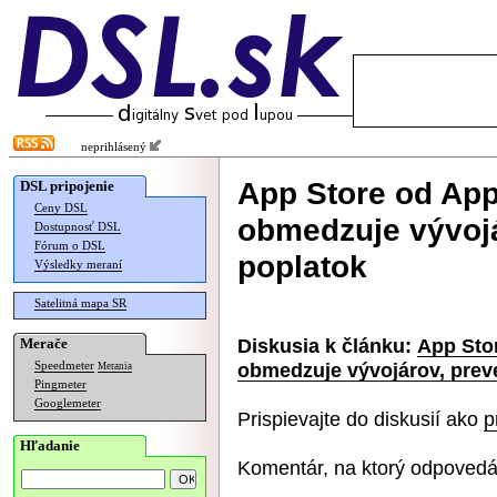
neprihlásený
App Store od App
DSL pripojenie
Ceny DSL
obmedzuje vývojá
Dostupnosť DSL
Fórum o DSL
poplatok
Výsledky meraní
Satelitná mapa SR
Diskusia k článku:
App Sto
Merače
obmedzuje vývojárov, preve
Speedmeter
Merania
Pingmeter
Googlemeter
Prispievajte do diskusií ako
p
Hľadanie
Komentár, na ktorý odpovedá