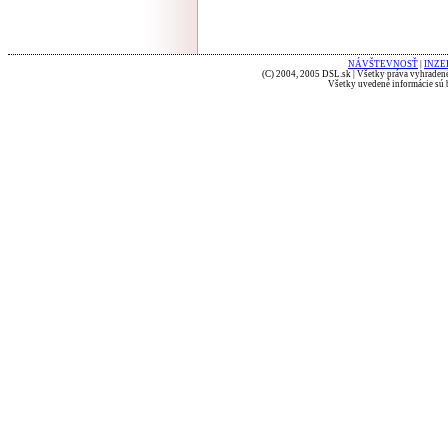
NÁVŠTEVNOSŤ
|
INZE
(C) 2004, 2005 DSL.sk | Všetky práva vyhradené
Všetky uvedené informácie sú b