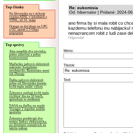
Top články
Re: eukomisia
Od: hibernator | Pridané: 2024-0
Na Slovensku sa v tichosti
vypína ADSL v lokalitách s
VDSL, už 31. mája
ano firma by si mala robit co chc
Orange sa doťahuje na UPC
kazdemu telefonu inu nabijacku! 
a O2, spustí 2.5 Gbps
nenazrancom robit z ludi zase deb
pripojenie
Odpovedať
Top správy
Meno:
Alza nasadila dve novinky,
jednu užitočnú a jednu
kontroverznú
Maďarsko jadrovú elektráreň
Titulok:
nakoniec kompletne
neodstavilo, Rumunsko mení
tok Dunaja
Text:
Ďalšia jadrová elektráreň
južne od Slovenska musela
kvôli teplu znížiť výkon
Železnice znižujú kvôli teplu
rýchlosť iba na 50 km/h,
spôsobuje to meškanie
NASA na diaľku na sonde
Voyager 2 úspešne znížila
spotrebu
Železnice predávajú dve
tretiny lístkov elektronicky,
po donútení cestujúcich na
takýto nákup