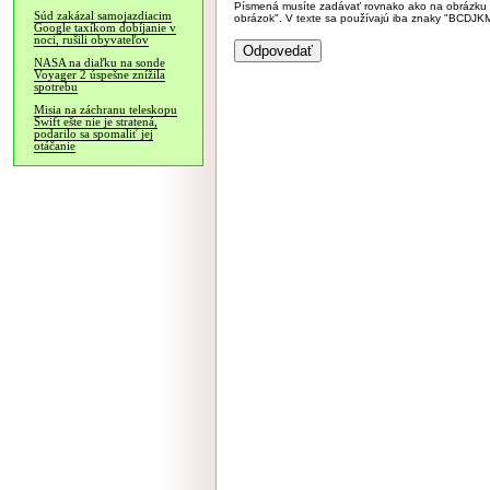
Písmená musíte zadávať rovnako ako na obrázku veľk
Súd zakázal samojazdiacim
obrázok". V texte sa používajú iba znaky "BC
Google taxíkom dobíjanie v
noci, rušili obyvateľov
NASA na diaľku na sonde
Voyager 2 úspešne znížila
spotrebu
Misia na záchranu teleskopu
Swift ešte nie je stratená,
podarilo sa spomaliť jej
otáčanie