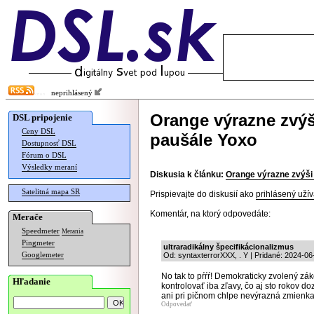
neprihlásený
Orange výrazne zvý
DSL pripojenie
Ceny DSL
paušále Yoxo
Dostupnosť DSL
Fórum o DSL
Výsledky meraní
Diskusia k článku:
Orange výrazne zvýši
Satelitná mapa SR
Prispievajte do diskusií ako
prihlásený užív
Komentár, na ktorý odpovedáte:
Merače
Speedmeter
Merania
Pingmeter
ultraradikálny špecifikácionalizmus
Googlemeter
Od: syntaxterrorXXX, . Y | Pridané: 2024-06
No tak to pŕŕŕ! Demokraticky zvolený zá
Hľadanie
kontrolovať iba zľavy, čo aj sto rokov
ani pri pičnom chlpe nevýrazná zmienka
Odpovedať