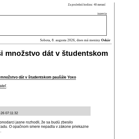
Za poslednú hodinu: 48 meraní
inzercia
Sobota, 8. augusta 2026, dnes má meniny
Oskár
ši množstvo dát v študentskom
 množstvo dát v študentskom paušále Yoxo
ateľ
.
-26 07:11:32
konodarci jasne rozhodli, že sa budú zbesilo
 dozadu. O opačnom smere nepadla v zákone priekazne
.