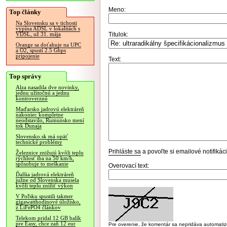
Meno:
Top články
Na Slovensku sa v tichosti
vypína ADSL v lokalitách s
Titulok:
VDSL, už 31. mája
Orange sa doťahuje na UPC
a O2, spustí 2.5 Gbps
pripojenie
Text:
Top správy
Alza nasadila dve novinky,
jednu užitočnú a jednu
kontroverznú
Maďarsko jadrovú elektráreň
nakoniec kompletne
neodstavilo, Rumunsko mení
tok Dunaja
Slovensko.sk má opäť
technické problémy
Prihláste sa
a povoľte si emailové notifiká
Železnice znižujú kvôli teplu
rýchlosť iba na 50 km/h,
spôsobuje to meškanie
Overovací text:
Ďalšia jadrová elektráreň
južne od Slovenska musela
kvôli teplu znížiť výkon
V Poľsku spustili takmer
gigawatthodinové úložisko,
z LiFePO4 článkov
Telekom pridal 12 GB balík
pre Easy, chce zaň 12 eur
Pre overenie, že komentár sa nepridáva automatizov