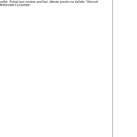
é. Pokiaľ text neviete prečítať, kliknite prosím na tlačidlo "Obnoviť
DJKMPRSVWXY1234589".