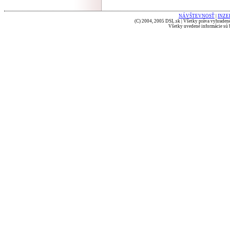
NÁVŠTEVNOSŤ
|
INZE
(C) 2004, 2005 DSL.sk | Všetky práva vyhradené
Všetky uvedené informácie sú b