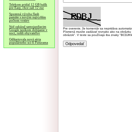
Telekom pridal 12 GB balík
pre Easy, chce zaň 12 eur
Spustená výroba flash
pamäte s novým najvyšším
počtom vrstiev
Súd zakázal samojazdiacim
Pre overenie, že komentár sa nepridáva automatizov
Google taxíkom dobíjanie v
Písmená musíte zadávať rovnako ako na obrázku veľk
noci, rušili obyvateľov
obrázok". V texte sa používajú iba znaky "BC
Odštartovala nová séria
populárneho sci-fi Futurama