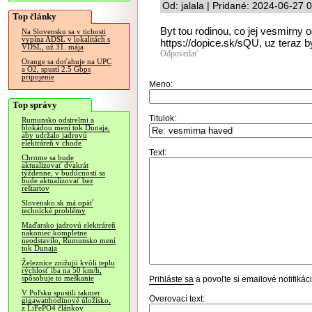
Od: jalala | Pridané: 2024-06-27 
Top články
Byt tou rodinou, co jej vesmirny 
Na Slovensku sa v tichosti
vypína ADSL v lokalitách s
https://dopice.sk/sQU, uz teraz 
VDSL, už 31. mája
Odpovedať
Orange sa doťahuje na UPC
a O2, spustí 2.5 Gbps
pripojenie
Meno:
Top správy
Titulok:
Rumunsko odstrelmi a
blokádou mení tok Dunaja,
aby udržalo jadrovú
elektráreň v chode
Text:
Chrome sa bude
aktualizovať dvakrát
týždenne, v budúcnosti sa
bude aktualizovať bez
reštartov
Slovensko.sk má opäť
technické problémy
Maďarsko jadrovú elektráreň
nakoniec kompletne
neodstavilo, Rumunsko mení
tok Dunaja
Železnice znižujú kvôli teplu
rýchlosť iba na 50 km/h,
spôsobuje to meškanie
Prihláste sa
a povoľte si emailové notifiká
V Poľsku spustili takmer
Overovací text:
gigawatthodinové úložisko,
z LiFePO4 článkov