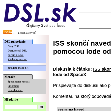
neprihlásený
ISS skončí naved
DSL pripojenie
Ceny DSL
pomocou lode o
Dostupnosť DSL
Fórum o DSL
Výsledky meraní
Satelitná mapa SR
Diskusia k článku:
ISS sko
lode od SpaceX
Merače
Speedmeter
Merania
Prispievajte do diskusií ako
p
Pingmeter
Googlemeter
Komentár, na ktorý odpovedá
Hľadanie
vesmirna haved