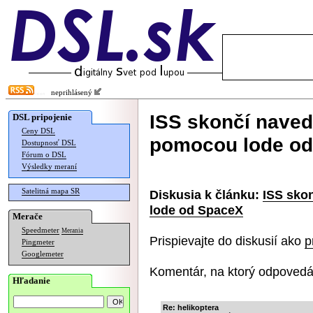
neprihlásený
ISS skončí naved
DSL pripojenie
Ceny DSL
pomocou lode o
Dostupnosť DSL
Fórum o DSL
Výsledky meraní
Satelitná mapa SR
Diskusia k článku:
ISS sko
lode od SpaceX
Merače
Speedmeter
Merania
Prispievajte do diskusií ako
p
Pingmeter
Googlemeter
Komentár, na ktorý odpovedá
Hľadanie
Re: helikoptera