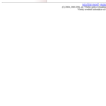
NÁVŠTEVNOSŤ
|
INZE
(C) 2004, 2005 DSL.sk | Všetky práva vyhradené
Všetky uvedené informácie sú b