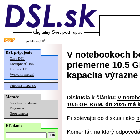
neprihlásený
V notebookoch b
DSL pripojenie
Ceny DSL
priemerne 10.5 
Dostupnosť DSL
Fórum o DSL
kapacita výrazne
Výsledky meraní
Satelitná mapa SR
Diskusia k článku:
V noteb
Merače
10.5 GB RAM, do 2025 má k
Speedmeter
Merania
Pingmeter
Googlemeter
Prispievajte do diskusií ako
p
Hľadanie
Komentár, na ktorý odpovedá