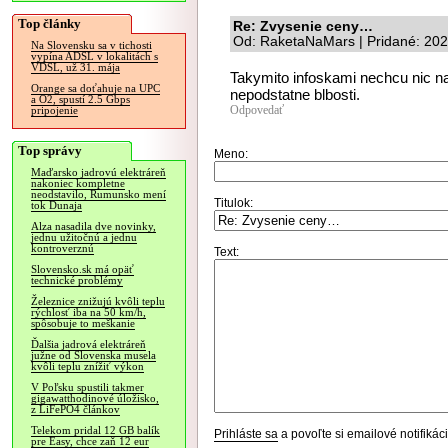
Top články
Re: Zvysenie ceny…
Od: RaketaNaMars | Pridané: 202
Na Slovensku sa v tichosti
vypína ADSL v lokalitách s
VDSL, už 31. mája
Takymito infoskami nechcu nic naz
Orange sa doťahuje na UPC
nepodstatne blbosti.
a O2, spustí 2.5 Gbps
Odpovedať
pripojenie
Top správy
Meno:
Maďarsko jadrovú elektráreň
nakoniec kompletne
neodstavilo, Rumunsko mení
Titulok:
tok Dunaja
Alza nasadila dve novinky,
jednu užitočnú a jednu
kontroverznú
Text:
Slovensko.sk má opäť
technické problémy
Železnice znižujú kvôli teplu
rýchlosť iba na 50 km/h,
spôsobuje to meškanie
Ďalšia jadrová elektráreň
južne od Slovenska musela
kvôli teplu znížiť výkon
V Poľsku spustili takmer
gigawatthodinové úložisko,
z LiFePO4 článkov
Telekom pridal 12 GB balík
Prihláste sa
a povoľte si emailové notifiká
pre Easy, chce zaň 12 eur