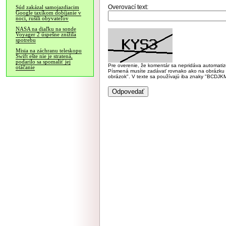
Overovací text:
Súd zakázal samojazdiacim
Google taxíkom dobíjanie v
noci, rušili obyvateľov
NASA na diaľku na sonde
Voyager 2 úspešne znížila
spotrebu
Misia na záchranu teleskopu
Swift ešte nie je stratená,
podarilo sa spomaliť jej
Pre overenie, že komentár sa nepridáva automatizov
otáčanie
Písmená musíte zadávať rovnako ako na obrázku veľk
obrázok". V texte sa používajú iba znaky "BC