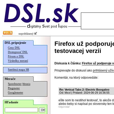
neprihlásený
Firefox už podporuje
DSL pripojenie
Ceny DSL
testovacej verzii
Dostupnosť DSL
Fórum o DSL
Výsledky meraní
Diskusia k článku:
Firefox už podporuje v
Satelitná mapa SR
Prispievajte do diskusií ako
prihlásený užív
Komentár, na ktorý odpovedáte:
Merače
Speedmeter
Merania
Pingmeter
Re: Vertical Tabs 2: Electric Boogaloo
Googlemeter
Od: Mxxl | Pridané: 2024-06-29 16:36:55
ešte som to nestihol testovať, to akože 
Hľadanie
alebo keby si napísal po slovensky ten 
Odpovedať