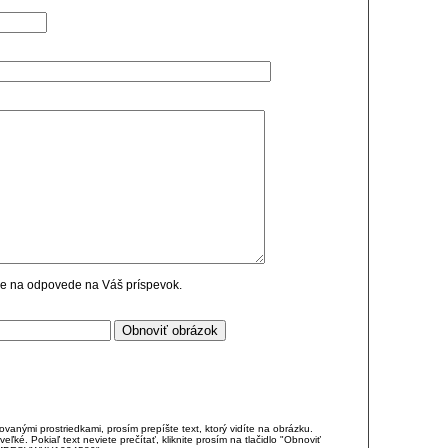
cie na odpovede na Váš príspevok.
anými prostriedkami, prosím prepíšte text, ktorý vidíte na obrázku.
é. Pokiaľ text neviete prečítať, kliknite prosím na tlačidlo "Obnoviť