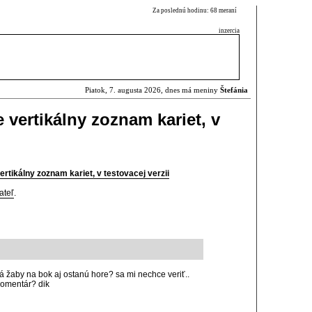
Za poslednú hodinu: 68 meraní
inzercia
Piatok, 7. augusta 2026, dnes má meniny
Štefánia
 vertikálny zoznam kariet, v
ertikálny zoznam kariet, v testovacej verzii
ateľ
.
dá žaby na bok aj ostanú hore? sa mi nechce veriť..
komentár? dik