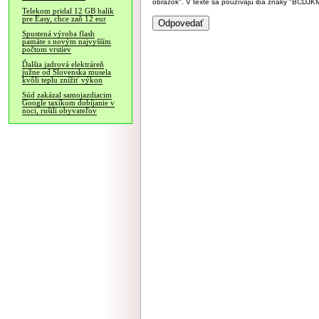
obrázok". V texte sa používajú iba znaky "BC
Telekom pridal 12 GB balík
pre Easy, chce zaň 12 eur
Spustená výroba flash
pamäte s novým najvyšším
počtom vrstiev
Ďalšia jadrová elektráreň
južne od Slovenska musela
kvôli teplu znížiť výkon
Súd zakázal samojazdiacim
Google taxíkom dobíjanie v
noci, rušili obyvateľov