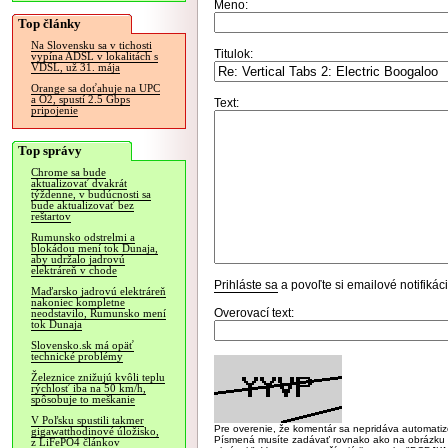
Meno:
Top články
Na Slovensku sa v tichosti
Titulok:
vypína ADSL v lokalitách s
VDSL, už 31. mája
Orange sa doťahuje na UPC
a O2, spustí 2.5 Gbps
Text:
pripojenie
Top správy
Chrome sa bude
aktualizovať dvakrát
týždenne, v budúcnosti sa
bude aktualizovať bez
reštartov
Rumunsko odstrelmi a
blokádou mení tok Dunaja,
aby udržalo jadrovú
elektráreň v chode
Prihláste sa
a povoľte si emailové notifiká
Maďarsko jadrovú elektráreň
nakoniec kompletne
Overovací text:
neodstavilo, Rumunsko mení
tok Dunaja
Slovensko.sk má opäť
technické problémy
Železnice znižujú kvôli teplu
rýchlosť iba na 50 km/h,
spôsobuje to meškanie
V Poľsku spustili takmer
Pre overenie, že komentár sa nepridáva automatizov
gigawatthodinové úložisko,
Písmená musíte zadávať rovnako ako na obrázku veľk
z LiFePO4 článkov