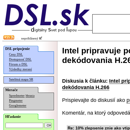
neprihlásený
Intel pripravuje
DSL pripojenie
Ceny DSL
dekódovania H.2
Dostupnosť DSL
Fórum o DSL
Výsledky meraní
Satelitná mapa SR
Diskusia k článku:
Intel pr
dekódovania H.266
Merače
Speedmeter
Merania
Prispievajte do diskusií ako
p
Pingmeter
Googlemeter
Komentár, na ktorý odpovedá
Hľadanie
Re: 10% zlepsenie znie ako vtip