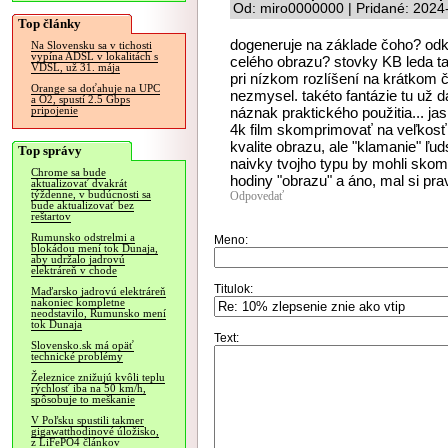
Od: miro0000000 | Pridané: 2024
Top články
dogeneruje na základe čoho? odk
Na Slovensku sa v tichosti
vypína ADSL v lokalitách s
celého obrazu? stovky KB leda t
VDSL, už 31. mája
pri nízkom rozlíšení na krátkom 
Orange sa doťahuje na UPC
nezmysel. takéto fantázie tu už d
a O2, spustí 2.5 Gbps
náznak praktického použitia... j
pripojenie
4k film skomprimovať na veľkosť
kvalite obrazu, ale "klamanie" ľud
Top správy
naivky tvojho typu by mohli skom
Chrome sa bude
hodiny "obrazu" a áno, mal si prav
aktualizovať dvakrát
týždenne, v budúcnosti sa
Odpovedať
bude aktualizovať bez
reštartov
Rumunsko odstrelmi a
Meno:
blokádou mení tok Dunaja,
aby udržalo jadrovú
elektráreň v chode
Titulok:
Maďarsko jadrovú elektráreň
nakoniec kompletne
neodstavilo, Rumunsko mení
tok Dunaja
Text:
Slovensko.sk má opäť
technické problémy
Železnice znižujú kvôli teplu
rýchlosť iba na 50 km/h,
spôsobuje to meškanie
V Poľsku spustili takmer
gigawatthodinové úložisko,
z LiFePO4 článkov