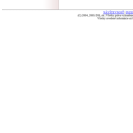
NÁVŠTEVNOSŤ
|
INZE
(C) 2004, 2005 DSL.sk | Všetky práva vyhradené
Všetky uvedené informácie sú b