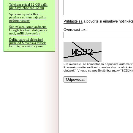
Telekom pridal 12 GB balík
pre Easy, chce zaň 12 eur
Spustená výroba flash
pamäte s novým najvyšším
počtom vrstiev
Prihláste sa
a povoľte si emailové notifiká
Súd zakázal samojazdiacim
Overovací text:
Google taxíkom dobíjanie v
noci, rušili obyvateľov
Ďalšia jadrová elektráreň
južne od Slovenska musela
kvôli teplu znížiť výkon
Pre overenie, že komentár sa nepridáva automatizov
Písmená musíte zadávať rovnako ako na obrázku veľk
obrázok". V texte sa používajú iba znaky "BC