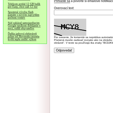
Prihláste sa
a povoľte si emailové notifiká
Telekom pridal 12 GB balík
pre Easy, chce zaň 12 eur
Overovací text:
Spustená výroba flash
pamäte s novým najvyšším
počtom vrstiev
Súd zakázal samojazdiacim
Google taxíkom dobíjanie v
noci, rušili obyvateľov
Ďalšia jadrová elektráreň
južne od Slovenska musela
Pre overenie, že komentár sa nepridáva automatizov
kvôli teplu znížiť výkon
Písmená musíte zadávať rovnako ako na obrázku veľk
obrázok". V texte sa používajú iba znaky "BC