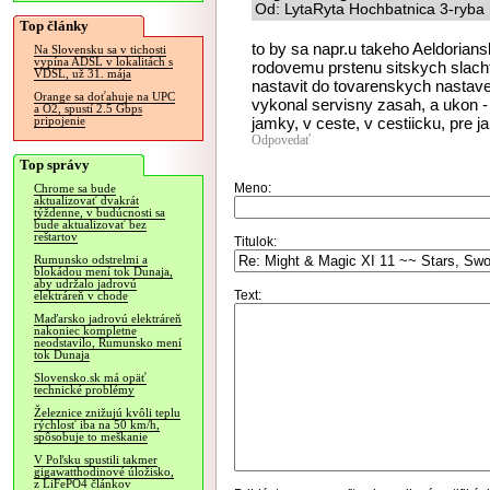
Od: LytaRyta Hochbatnica 3-ryba 
Top články
to by sa napr.u takeho Aeldorian
Na Slovensku sa v tichosti
vypína ADSL v lokalitách s
rodovemu prstenu sitskych slacht
VDSL, už 31. mája
nastavit do tovarenskych nastaven
Orange sa doťahuje na UPC
vykonal servisny zasah, a ukon - 
a O2, spustí 2.5 Gbps
jamky, v ceste, v cestiicku, pre 
pripojenie
Odpovedať
Top správy
Meno:
Chrome sa bude
aktualizovať dvakrát
týždenne, v budúcnosti sa
bude aktualizovať bez
reštartov
Titulok:
Rumunsko odstrelmi a
blokádou mení tok Dunaja,
aby udržalo jadrovú
Text:
elektráreň v chode
Maďarsko jadrovú elektráreň
nakoniec kompletne
neodstavilo, Rumunsko mení
tok Dunaja
Slovensko.sk má opäť
technické problémy
Železnice znižujú kvôli teplu
rýchlosť iba na 50 km/h,
spôsobuje to meškanie
V Poľsku spustili takmer
gigawatthodinové úložisko,
z LiFePO4 článkov