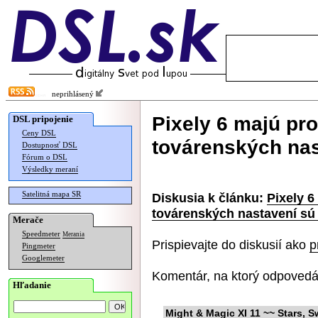
neprihlásený
Pixely 6 majú pr
DSL pripojenie
Ceny DSL
továrenských na
Dostupnosť DSL
Fórum o DSL
Výsledky meraní
Satelitná mapa SR
Diskusia k článku:
Pixely 6
továrenských nastavení sú
Merače
Speedmeter
Merania
Prispievajte do diskusií ako
p
Pingmeter
Googlemeter
Komentár, na ktorý odpovedá
Hľadanie
Might & Magic XI 11 ~~ Stars, 