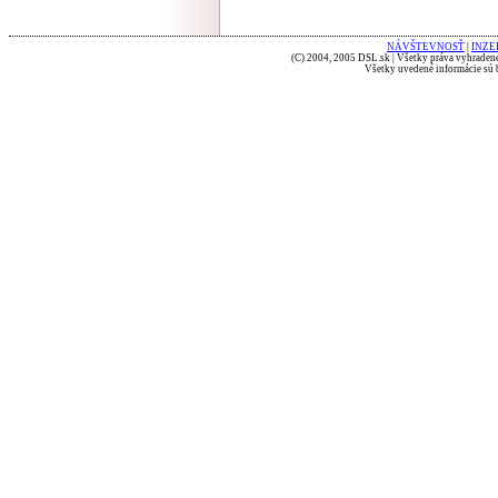
NÁVŠTEVNOSŤ
|
INZE
(C) 2004, 2005 DSL.sk | Všetky práva vyhradené
Všetky uvedené informácie sú b