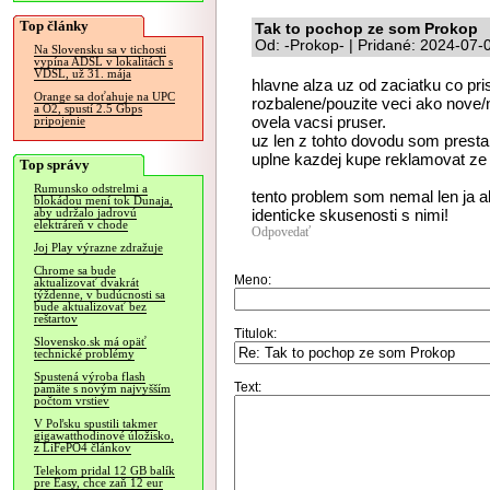
Top články
Tak to pochop ze som Prokop
Od: -Prokop- | Pridané: 2024-07-
Na Slovensku sa v tichosti
vypína ADSL v lokalitách s
VDSL, už 31. mája
hlavne alza uz od zaciatku co pr
Orange sa doťahuje na UPC
rozbalene/pouzite veci ako nove/
a O2, spustí 2.5 Gbps
ovela vacsi pruser.
pripojenie
uz len z tohto dovodu som presta
uplne kazdej kupe reklamovat ze p
Top správy
Rumunsko odstrelmi a
tento problem som nemal len ja 
blokádou mení tok Dunaja,
identicke skusenosti s nimi!
aby udržalo jadrovú
elektráreň v chode
Odpovedať
Joj Play výrazne zdražuje
Chrome sa bude
Meno:
aktualizovať dvakrát
týždenne, v budúcnosti sa
bude aktualizovať bez
reštartov
Titulok:
Slovensko.sk má opäť
technické problémy
Spustená výroba flash
Text:
pamäte s novým najvyšším
počtom vrstiev
V Poľsku spustili takmer
gigawatthodinové úložisko,
z LiFePO4 článkov
Telekom pridal 12 GB balík
pre Easy, chce zaň 12 eur