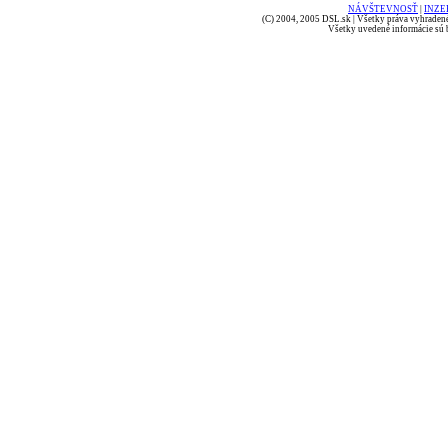
NÁVŠTEVNOSŤ
|
INZE
(C) 2004, 2005 DSL.sk | Všetky práva vyhradené
Všetky uvedené informácie sú b