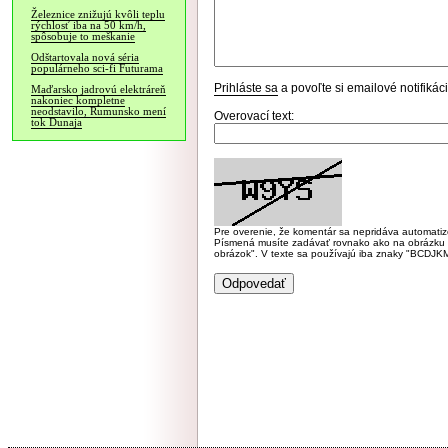
Železnice znižujú kvôli teplu
rýchlosť iba na 50 km/h,
spôsobuje to meškanie
Odštartovala nová séria
populárneho sci-fi Futurama
Prihláste sa
a povoľte si emailové notifiká
Maďarsko jadrovú elektráreň
nakoniec kompletne
neodstavilo, Rumunsko mení
Overovací text:
tok Dunaja
Pre overenie, že komentár sa nepridáva automatizov
Písmená musíte zadávať rovnako ako na obrázku veľk
obrázok". V texte sa používajú iba znaky "BC