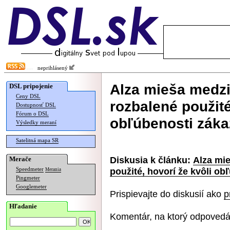
neprihlásený
Alza mieša medzi
DSL pripojenie
Ceny DSL
rozbalené použité
Dostupnosť DSL
Fórum o DSL
obľúbenosti záka
Výsledky meraní
Satelitná mapa SR
Diskusia k článku:
Alza mie
Merače
použité, hovorí že kvôli ob
Speedmeter
Merania
Pingmeter
Googlemeter
Prispievajte do diskusií ako
p
Hľadanie
Komentár, na ktorý odpovedá