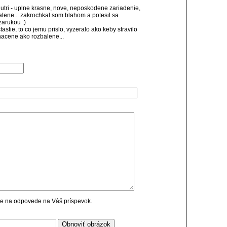
utri - uplne krasne, nove, neposkodene zariadenie,
lene... zakrochkal som blahom a potesil sa
arukou :)
stie, to co jemu prislo, vyzeralo ako keby stravilo
nacene ako rozbalene...
cie na odpovede na Váš príspevok.