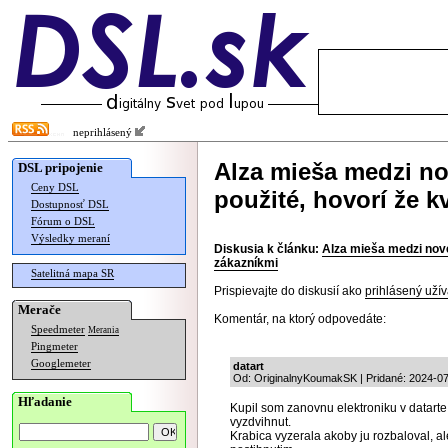
neprihlásený
Alza mieša medzi no
DSL pripojenie
Ceny DSL
použité, hovorí že k
Dostupnosť DSL
Fórum o DSL
Výsledky meraní
Diskusia k článku:
Alza mieša medzi nové
zákazníkmi
Satelitná mapa SR
Prispievajte do diskusií ako
prihlásený užív
Merače
Komentár, na ktorý odpovedáte:
Speedmeter
Merania
Pingmeter
Googlemeter
datart
Od: OriginalnyKoumakSK | Pridané: 2024-07
Hľadanie
Kupil som zanovnu elektroniku v datarte
vyzdvihnut.
Krabica vyzerala akoby ju rozbaloval, 