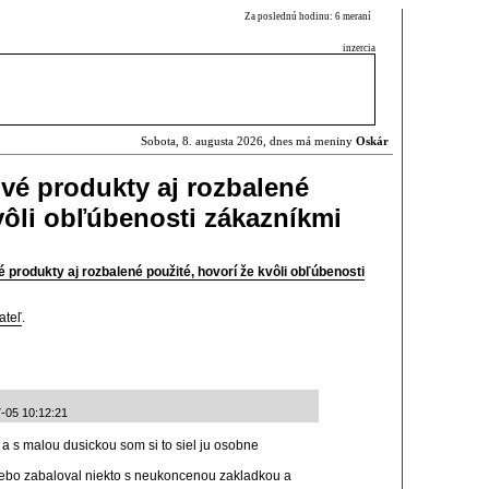
Za poslednú hodinu: 6 meraní
inzercia
Sobota, 8. augusta 2026, dnes má meniny
Oskár
vé produkty aj rozbalené
vôli obľúbenosti zákazníkmi
 produkty aj rozbalené použité, hovorí že kvôli obľúbenosti
ateľ
.
-05 10:12:21
 a s malou dusickou som si to siel ju osobne
alebo zabaloval niekto s neukoncenou zakladkou a