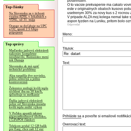
postihnutim.
O to vacsie prekvapenie ma cakalo vovn
Top články
este v originalnych obaloch kusovo poba
usetrenym 30% za novy kus s 2 rocnou z
Na Slovensku sa v tichosti
vypína ADSL v lokalitách s
V pripade ALZA moj kolega nemal take sta
VDSL, už 31. mája
aspon tyzden na Luniku, pritom bolo oz
Odpovedať
Orange sa doťahuje na UPC
a O2, spustí 2.5 Gbps
pripojenie
Meno:
Top správy
Titulok:
Maďarsko jadrovú elektráreň
nakoniec kompletne
neodstavilo, Rumunsko mení
tok Dunaja
Text:
Slovensko.sk má opäť
technické problémy
Alza nasadila dve novinky,
jednu užitočnú a jednu
kontroverznú
Železnice znižujú kvôli teplu
rýchlosť iba na 50 km/h,
spôsobuje to meškanie
Ďalšia jadrová elektráreň
južne od Slovenska musela
kvôli teplu znížiť výkon
V Poľsku spustili takmer
Prihláste sa
a povoľte si emailové notifiká
gigawatthodinové úložisko,
z LiFePO4 článkov
Overovací text:
Telekom pridal 12 GB balík
pre Easy, chce zaň 12 eur