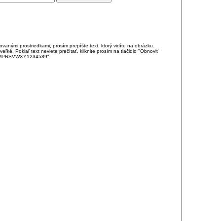
anými prostriedkami, prosím prepíšte text, ktorý vidíte na obrázku.
é. Pokiaľ text neviete prečítať, kliknite prosím na tlačidlo "Obnoviť
DJKMPRSVWXY1234589".