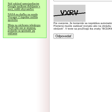
Súd zakázal samojazdiacim
Google taxíkom dobíjanie v
noci, rušili obyvateľov
NASA na diaľku na sonde
Voyager 2 úspešne znížila
spotrebu
Pre overenie, že komentár sa nepridáva automatizov
Misia na záchranu teleskopu
Písmená musíte zadávať rovnako ako na obrázku veľk
Swift ešte nie je stratená,
obrázok". V texte sa používajú iba znaky "BC
podarilo sa spomaliť jej
otáčanie