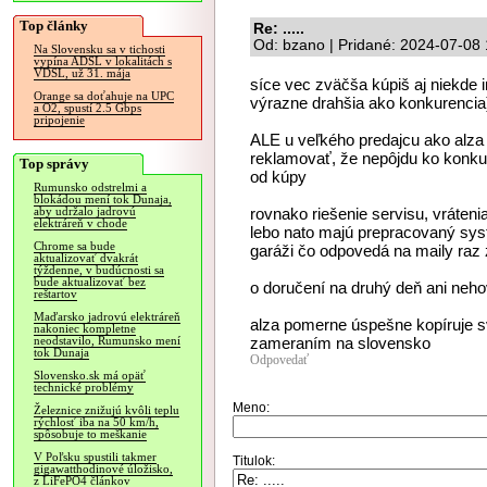
Top články
Re: .....
Od: bzano | Pridané: 2024-07-08
Na Slovensku sa v tichosti
vypína ADSL v lokalitách s
VDSL, už 31. mája
síce vec zväčša kúpiš aj niekde i
Orange sa doťahuje na UPC
výrazne drahšia ako konkurencia
a O2, spustí 2.5 Gbps
pripojenie
ALE u veľkého predajcu ako alza
reklamovať, že nepôjdu ko konku
Top správy
od kúpy
Rumunsko odstrelmi a
blokádou mení tok Dunaja,
rovnako riešenie servisu, vráteni
aby udržalo jadrovú
elektráreň v chode
lebo nato majú prepracovaný sy
Chrome sa bude
garáži čo odpovedá na maily raz
aktualizovať dvakrát
týždenne, v budúcnosti sa
bude aktualizovať bez
o doručení na druhý deň ani neh
reštartov
Maďarsko jadrovú elektráreň
alza pomerne úspešne kopíruje 
nakoniec kompletne
zameraním na slovensko
neodstavilo, Rumunsko mení
tok Dunaja
Odpovedať
Slovensko.sk má opäť
technické problémy
Meno:
Železnice znižujú kvôli teplu
rýchlosť iba na 50 km/h,
spôsobuje to meškanie
V Poľsku spustili takmer
Titulok:
gigawatthodinové úložisko,
z LiFePO4 článkov