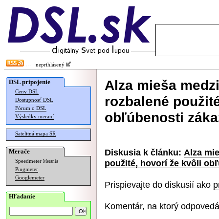
neprihlásený
Alza mieša medzi
DSL pripojenie
Ceny DSL
rozbalené použité
Dostupnosť DSL
Fórum o DSL
obľúbenosti záka
Výsledky meraní
Satelitná mapa SR
Diskusia k článku:
Alza mie
Merače
použité, hovorí že kvôli ob
Speedmeter
Merania
Pingmeter
Googlemeter
Prispievajte do diskusií ako
p
Hľadanie
Komentár, na ktorý odpovedá