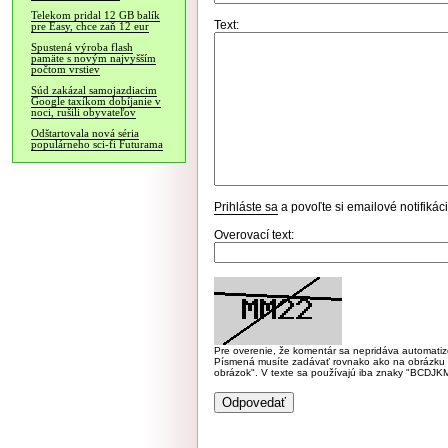
Telekom pridal 12 GB balík
Text:
pre Easy, chce zaň 12 eur
Spustená výroba flash
pamäte s novým najvyšším
počtom vrstiev
Súd zakázal samojazdiacim
Google taxíkom dobíjanie v
noci, rušili obyvateľov
Odštartovala nová séria
populárneho sci-fi Futurama
Prihláste sa
a povoľte si emailové notifiká
Overovací text:
Pre overenie, že komentár sa nepridáva automatizov
Písmená musíte zadávať rovnako ako na obrázku veľk
obrázok". V texte sa používajú iba znaky "BC