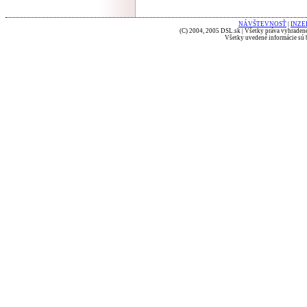
NÁVŠTEVNOSŤ
|
INZE
(C) 2004, 2005 DSL.sk | Všetky práva vyhradené
Všetky uvedené informácie sú b