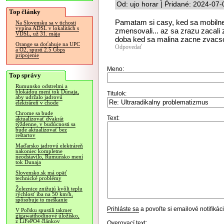
Od: ujo horar | Pridané: 2024-07
Top články
Pamatam si casy, ked sa mobilne
Na Slovensku sa v tichosti
vypína ADSL v lokalitách s
zmensovali... az sa zrazu zacali
VDSL, už 31. mája
doba ked sa malina zacne zvacso
Orange sa doťahuje na UPC
Odpovedať
a O2, spustí 2.5 Gbps
pripojenie
Meno:
Top správy
Rumunsko odstrelmi a
blokádou mení tok Dunaja,
Titulok:
aby udržalo jadrovú
elektráreň v chode
Chrome sa bude
Text:
aktualizovať dvakrát
týždenne, v budúcnosti sa
bude aktualizovať bez
reštartov
Maďarsko jadrovú elektráreň
nakoniec kompletne
neodstavilo, Rumunsko mení
tok Dunaja
Slovensko.sk má opäť
technické problémy
Železnice znižujú kvôli teplu
rýchlosť iba na 50 km/h,
spôsobuje to meškanie
Prihláste sa
a povoľte si emailové notifiká
V Poľsku spustili takmer
gigawatthodinové úložisko,
z LiFePO4 článkov
Overovací text: