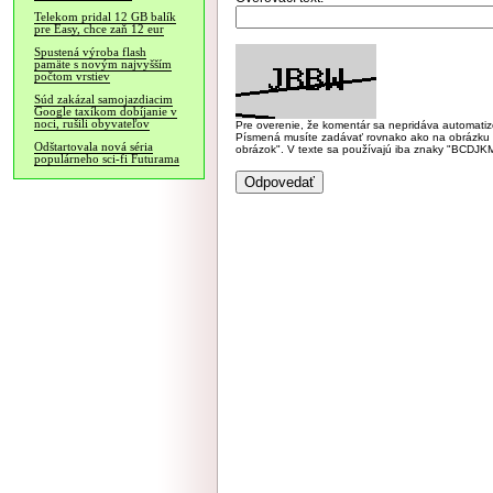
Telekom pridal 12 GB balík
pre Easy, chce zaň 12 eur
Spustená výroba flash
pamäte s novým najvyšším
počtom vrstiev
Súd zakázal samojazdiacim
Google taxíkom dobíjanie v
noci, rušili obyvateľov
Pre overenie, že komentár sa nepridáva automatizov
Písmená musíte zadávať rovnako ako na obrázku veľk
Odštartovala nová séria
obrázok". V texte sa používajú iba znaky "BC
populárneho sci-fi Futurama