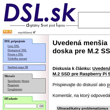
neprihlásený
Uvedená menšia l
DSL pripojenie
Ceny DSL
doska pre M.2 SS
Dostupnosť DSL
Fórum o DSL
Výsledky meraní
Satelitná mapa SR
Diskusia k článku:
Uvedená 
M.2 SSD pre Raspberry Pi 
Merače
Speedmeter
Merania
Prispievajte do diskusií ako
p
Pingmeter
Googlemeter
Komentár, na ktorý odpovedá
Hľadanie
Ultraradikalny problematizmus