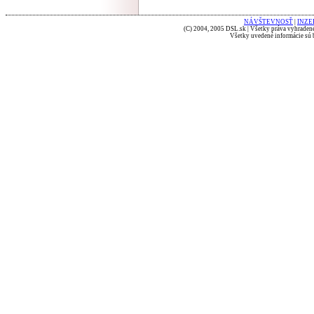
NÁVŠTEVNOSŤ
|
INZE
(C) 2004, 2005 DSL.sk | Všetky práva vyhradené
Všetky uvedené informácie sú b