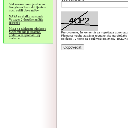
Súd zakázal samojazdiacim
Google taxíkom dobíjanie v
noci, rušili obyvateľov
NASA na diaľku na sonde
Voyager 2 úspešne znížila
spotrebu
Misia na záchranu teleskopu
Swift ešte nie je stratená,
Pre overenie, že komentár sa nepridáva automatizov
podarilo sa spomaliť jej
Písmená musíte zadávať rovnako ako na obrázku veľk
otáčanie
obrázok". V texte sa používajú iba znaky "BC