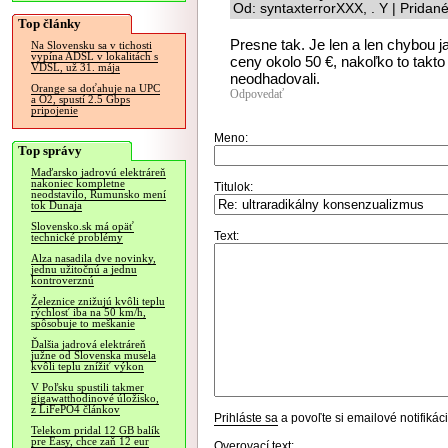
Od: syntaxterrorXXX, . Y | Pridan
Top články
Presne tak. Je len a len chybo
Na Slovensku sa v tichosti
vypína ADSL v lokalitách s
ceny okolo 50 €, nakoľko to takt
VDSL, už 31. mája
neodhadovali.
Orange sa doťahuje na UPC
Odpovedať
a O2, spustí 2.5 Gbps
pripojenie
Meno:
Top správy
Maďarsko jadrovú elektráreň
nakoniec kompletne
Titulok:
neodstavilo, Rumunsko mení
tok Dunaja
Slovensko.sk má opäť
Text:
technické problémy
Alza nasadila dve novinky,
jednu užitočnú a jednu
kontroverznú
Železnice znižujú kvôli teplu
rýchlosť iba na 50 km/h,
spôsobuje to meškanie
Ďalšia jadrová elektráreň
južne od Slovenska musela
kvôli teplu znížiť výkon
V Poľsku spustili takmer
gigawatthodinové úložisko,
z LiFePO4 článkov
Prihláste sa
a povoľte si emailové notifiká
Telekom pridal 12 GB balík
pre Easy, chce zaň 12 eur
Overovací text: