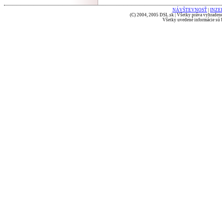
NÁVŠTEVNOSŤ
|
INZE
(C) 2004, 2005 DSL.sk | Všetky práva vyhradené
Všetky uvedené informácie sú b