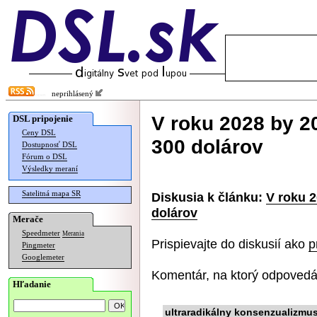
neprihlásený
V roku 2028 by 2
DSL pripojenie
Ceny DSL
300 dolárov
Dostupnosť DSL
Fórum o DSL
Výsledky meraní
Satelitná mapa SR
Diskusia k článku:
V roku 
dolárov
Merače
Speedmeter
Merania
Prispievajte do diskusií ako
p
Pingmeter
Googlemeter
Komentár, na ktorý odpovedá
Hľadanie
ultraradikálny konsenzualizmu