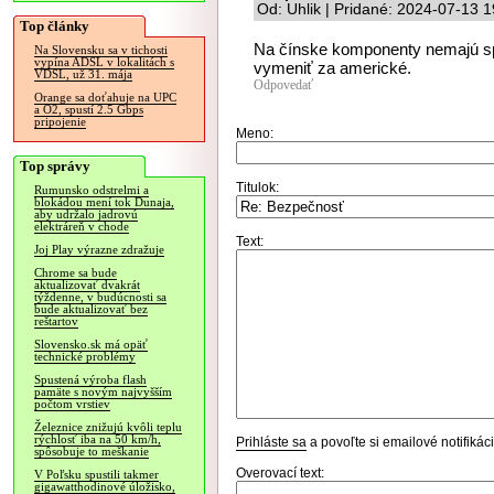
Od: Uhlik | Pridané: 2024-07-13 
Top články
Na čínske komponenty nemajú spr
Na Slovensku sa v tichosti
vypína ADSL v lokalitách s
vymeniť za americké.
VDSL, už 31. mája
Odpovedať
Orange sa doťahuje na UPC
a O2, spustí 2.5 Gbps
pripojenie
Meno:
Top správy
Titulok:
Rumunsko odstrelmi a
blokádou mení tok Dunaja,
aby udržalo jadrovú
elektráreň v chode
Text:
Joj Play výrazne zdražuje
Chrome sa bude
aktualizovať dvakrát
týždenne, v budúcnosti sa
bude aktualizovať bez
reštartov
Slovensko.sk má opäť
technické problémy
Spustená výroba flash
pamäte s novým najvyšším
počtom vrstiev
Železnice znižujú kvôli teplu
rýchlosť iba na 50 km/h,
Prihláste sa
a povoľte si emailové notifiká
spôsobuje to meškanie
Overovací text:
V Poľsku spustili takmer
gigawatthodinové úložisko,