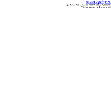
NÁVŠTEVNOSŤ
|
INZE
(C) 2004, 2005 DSL.sk | Všetky práva vyhradené
Všetky uvedené informácie sú b