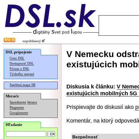
neprihlásený
V Nemecku odstr
DSL pripojenie
Ceny DSL
existujúcich mobi
Dostupnosť DSL
Fórum o DSL
Výsledky meraní
Satelitná mapa SR
Diskusia k článku:
V Nemec
existujúcich mobilných 5G 
Merače
Speedmeter
Merania
Prispievajte do diskusií ako
p
Pingmeter
Googlemeter
Komentár, na ktorý odpovedá
Hľadanie
Bezpečnosť