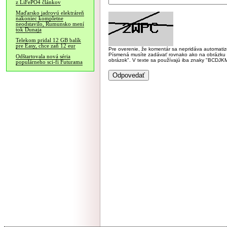
z LiFePO4 článkov
Maďarsko jadrovú elektráreň
nakoniec kompletne
neodstavilo, Rumunsko mení
tok Dunaja
Telekom pridal 12 GB balík
pre Easy, chce zaň 12 eur
Pre overenie, že komentár sa nepridáva automatizov
Písmená musíte zadávať rovnako ako na obrázku veľk
Odštartovala nová séria
obrázok". V texte sa používajú iba znaky "BC
populárneho sci-fi Futurama