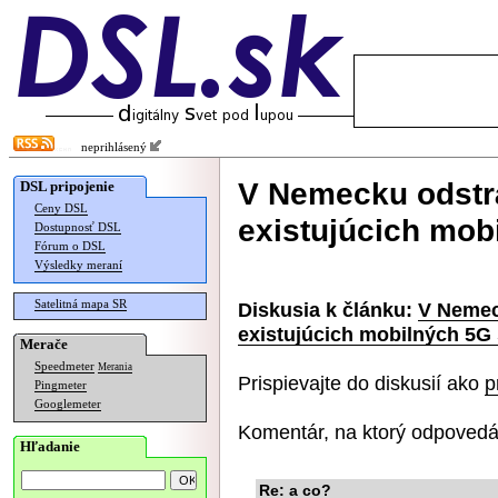
neprihlásený
V Nemecku odstr
DSL pripojenie
Ceny DSL
existujúcich mobi
Dostupnosť DSL
Fórum o DSL
Výsledky meraní
Satelitná mapa SR
Diskusia k článku:
V Nemec
existujúcich mobilných 5G 
Merače
Speedmeter
Merania
Prispievajte do diskusií ako
p
Pingmeter
Googlemeter
Komentár, na ktorý odpovedá
Hľadanie
Re: a co?