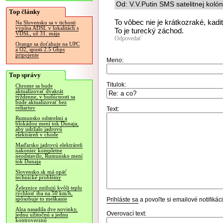
Od: V.V.Putin SMS satelitnej koló
Top články
To vôbec nie je krátkozraké, kadi
Na Slovensku sa v tichosti
vypína ADSL v lokalitách s
To je turecký záchod.
VDSL, už 31. mája
Odpovedať
Orange sa doťahuje na UPC
a O2, spustí 2.5 Gbps
pripojenie
Meno:
Top správy
Titulok:
Chrome sa bude
aktualizovať dvakrát
týždenne, v budúcnosti sa
bude aktualizovať bez
reštartov
Text:
Rumunsko odstrelmi a
blokádou mení tok Dunaja,
aby udržalo jadrovú
elektráreň v chode
Maďarsko jadrovú elektráreň
nakoniec kompletne
neodstavilo, Rumunsko mení
tok Dunaja
Slovensko.sk má opäť
technické problémy
Železnice znižujú kvôli teplu
rýchlosť iba na 50 km/h,
spôsobuje to meškanie
Prihláste sa
a povoľte si emailové notifiká
Alza nasadila dve novinky,
Overovací text:
jednu užitočnú a jednu
kontroverznú