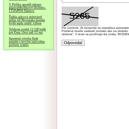
V Poľsku spustili takmer
gigawatthodinové úložisko,
z LiFePO4 článkov
Ďalšia jadrová elektráreň
južne od Slovenska musela
kvôli teplu znížiť výkon
Pre overenie, že komentár sa nepridáva automatizov
Telekom pridal 12 GB balík
Písmená musíte zadávať rovnako ako na obrázku veľk
pre Easy, chce zaň 12 eur
obrázok". V texte sa používajú iba znaky "BC
Spustená výroba flash
pamäte s novým najvyšším
počtom vrstiev