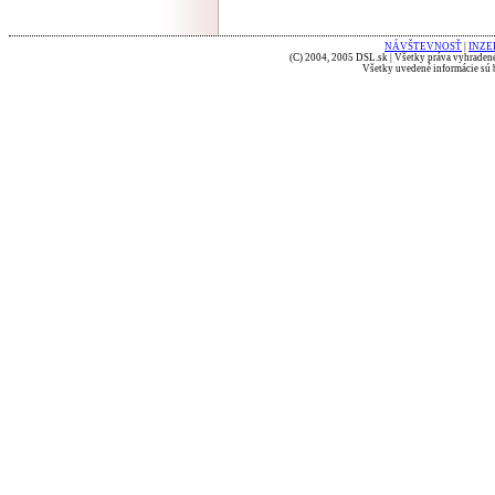
NÁVŠTEVNOSŤ
|
INZE
(C) 2004, 2005 DSL.sk | Všetky práva vyhradené
Všetky uvedené informácie sú b