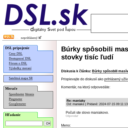
neprihlásený
Búrky spôsobili masí
DSL pripojenie
Ceny DSL
stovky tisíc ľudí
Dostupnosť DSL
Fórum o DSL
Výsledky meraní
Diskusia k článku:
Búrky spôsobili masívn
Satelitná mapa SR
Prispievajte do diskusií ako
prihlásený užív
Komentár, na ktorý odpovedáte:
Merače
Speedmeter
Merania
Pingmeter
Re: maniaky
Googlemeter
Od: maniake | Pridané: 2024-07-15 09:11:13
Počuli ste slovo maniakovo.
Hľadanie
Odpovedať
Meno: