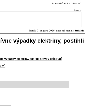
Za poslednú hodinu: 34 meraní
inzercia
Piatok, 7. augusta 2026, dnes má meniny
Štefánia
vne výpadky elektriny, postihli
e výpadky elektriny, postihli stovky tisíc ľudí
ateľ
.