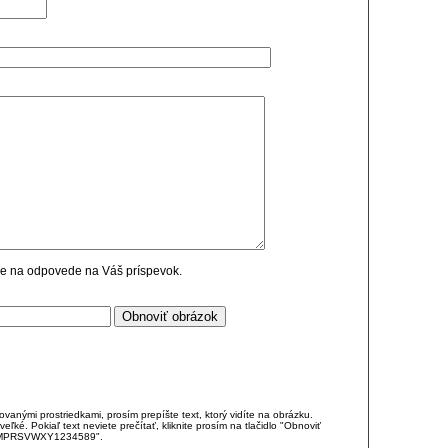
cie na odpovede na Váš príspevok.
anými prostriedkami, prosím prepíšte text, ktorý vidíte na obrázku.
é. Pokiaľ text neviete prečítať, kliknite prosím na tlačidlo "Obnoviť
DJKMPRSVWXY1234589".