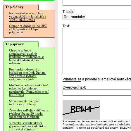
Top články
Titulok:
Na Slovensku sa v tichosti
vypína ADSL v lokalitách s
VDSL, už 31. mája
Text:
Orange sa doťahuje na UPC
a O2, spustí 2.5 Gbps
pripojenie
Top správy
Chrome sa bude
aktualizovať dvakrát
týždenne, v budúcnosti sa
bude aktualizovať bez
reštartov
Rumunsko odstrelmi a
blokádou mení tok Dunaja,
aby udržalo jadrovú
Prihláste sa
a povoľte si emailové notifiká
elektráreň v chode
Maďarsko jadrovú elektráreň
Overovací text:
nakoniec kompletne
neodstavilo, Rumunsko mení
tok Dunaja
Slovensko.sk má opäť
technické problémy
Železnice znižujú kvôli teplu
rýchlosť iba na 50 km/h,
spôsobuje to meškanie
Pre overenie, že komentár sa nepridáva automatizov
V Poľsku spustili takmer
Písmená musíte zadávať rovnako ako na obrázku veľk
gigawatthodinové úložisko,
obrázok". V texte sa používajú iba znaky "BC
z LiFePO4 článkov