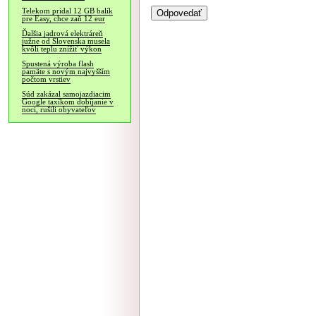
Telekom pridal 12 GB balík
pre Easy, chce zaň 12 eur
Ďalšia jadrová elektráreň
južne od Slovenska musela
kvôli teplu znížiť výkon
Spustená výroba flash
pamäte s novým najvyšším
počtom vrstiev
Súd zakázal samojazdiacim
Google taxíkom dobíjanie v
noci, rušili obyvateľov