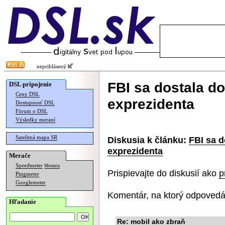
neprihlásený
FBI sa dostala d
DSL pripojenie
Ceny DSL
exprezidenta
Dostupnosť DSL
Fórum o DSL
Výsledky meraní
Satelitná mapa SR
Diskusia k článku:
FBI sa d
exprezidenta
Merače
Speedmeter
Merania
Prispievajte do diskusií ako
p
Pingmeter
Googlemeter
Komentár, na ktorý odpovedá
Hľadanie
Re: mobil ako zbraň