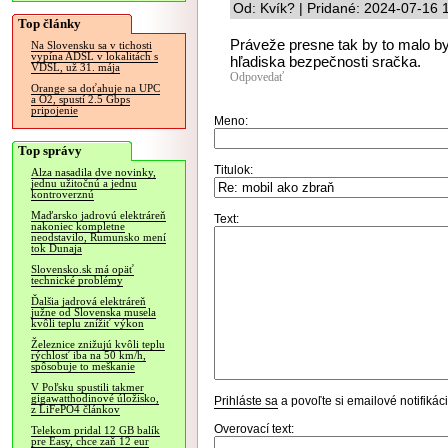
Od: Kvík? | Pridané: 2024-07-16 
Top články
Práveže presne tak by to malo byť
Na Slovensku sa v tichosti
vypína ADSL v lokalitách s
hľadiska bezpečnosti sračka.
VDSL, už 31. mája
Odpovedať
Orange sa doťahuje na UPC
a O2, spustí 2.5 Gbps
pripojenie
Meno:
Top správy
Titulok:
Alza nasadila dve novinky,
jednu užitočnú a jednu
kontroverznú
Maďarsko jadrovú elektráreň
Text:
nakoniec kompletne
neodstavilo, Rumunsko mení
tok Dunaja
Slovensko.sk má opäť
technické problémy
Ďalšia jadrová elektráreň
južne od Slovenska musela
kvôli teplu znížiť výkon
Železnice znižujú kvôli teplu
rýchlosť iba na 50 km/h,
spôsobuje to meškanie
V Poľsku spustili takmer
gigawatthodinové úložisko,
Prihláste sa
a povoľte si emailové notifiká
z LiFePO4 článkov
Overovací text:
Telekom pridal 12 GB balík
pre Easy, chce zaň 12 eur