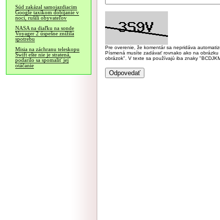
Súd zakázal samojazdiacim
Google taxíkom dobíjanie v
noci, rušili obyvateľov
NASA na diaľku na sonde
Voyager 2 úspešne znížila
spotrebu
Pre overenie, že komentár sa nepridáva automatizov
Misia na záchranu teleskopu
Písmená musíte zadávať rovnako ako na obrázku veľk
Swift ešte nie je stratená,
obrázok". V texte sa používajú iba znaky "BC
podarilo sa spomaliť jej
otáčanie