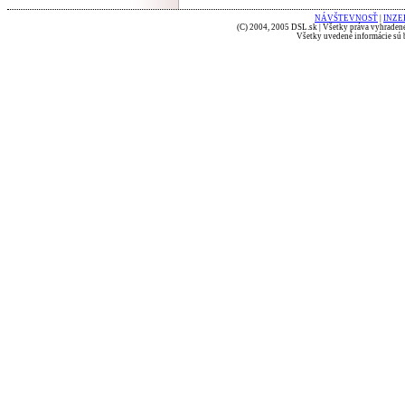
NÁVŠTEVNOSŤ
|
INZE
(C) 2004, 2005 DSL.sk | Všetky práva vyhradené
Všetky uvedené informácie sú b