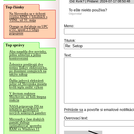
Od: Kvík? | Pridané: 2024-07-17 08:50:48
Top články
To ešte niekto používa?
Na Slovensku sa v tichosti
Odpovedať
vypína ADSL v lokalitách s
VDSL, už 31. mája
Meno:
Orange sa doťahuje na UPC
a O2, spustí 2.5 Gbps
pripojenie
Titulok:
Top správy
Alza nasadila dve novinky,
jednu užitočnú a jednu
Text:
kontroverznú
Železnice predávajú dve
tretiny lístkov elektronicky,
po donútení cestujúcich na
takýto nákup
Ďalšia jadrová elektráreň
južne od Slovenska musela
kvôli teplu znížiť výkon
V štvrtom reaktore
Mochoviec už beží štiepna
reakcia
NASA pripravuje ISS na
Prihláste sa
a povoľte si emailové notifiká
inštaláciu posledných
nových solárnych panelov
Overovací text:
Microsoft v čase drahých
pamätí sľubuje
optimalizovať spotrebu
RAM vo Windows 11