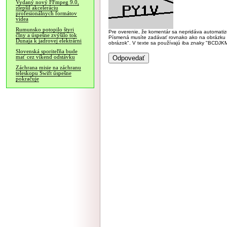
Vydaný nový FFmpeg 9.0,
zlepšil akceleráciu
profesionálnych formátov
videa
Rumunsko potopilo štyri
Pre overenie, že komentár sa nepridáva automatizov
člny a úspešne zvýšilo tok
Písmená musíte zadávať rovnako ako na obrázku veľk
Dunaja k jadrovej elektrárni
obrázok". V texte sa používajú iba znaky "BC
Slovenská sporiteľňa bude
mať cez víkend odstávku
Záchrana misie na záchranu
teleskopu Swift úspešne
pokračuje