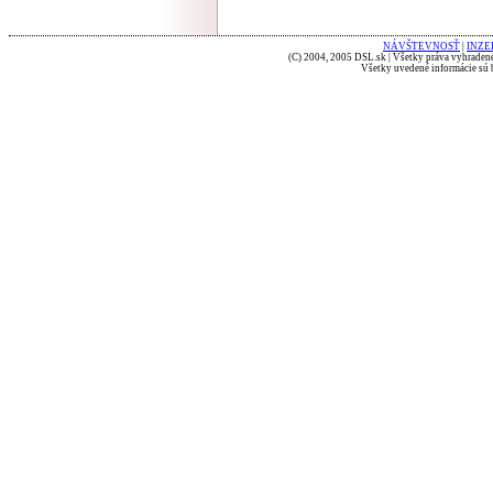
NÁVŠTEVNOSŤ
|
INZE
(C) 2004, 2005 DSL.sk | Všetky práva vyhradené
Všetky uvedené informácie sú b