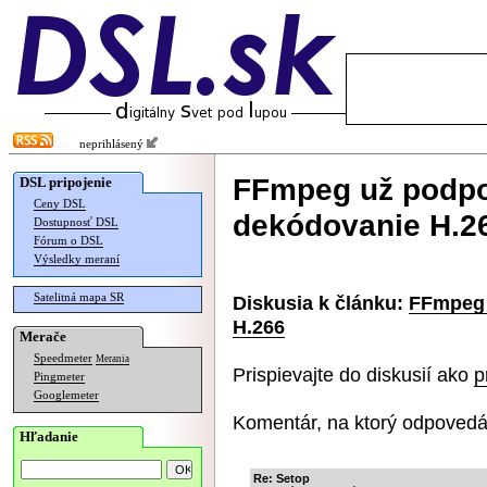
neprihlásený
FFmpeg už podpo
DSL pripojenie
Ceny DSL
dekódovanie H.2
Dostupnosť DSL
Fórum o DSL
Výsledky meraní
Satelitná mapa SR
Diskusia k článku:
FFmpeg 
H.266
Merače
Speedmeter
Merania
Prispievajte do diskusií ako
p
Pingmeter
Googlemeter
Komentár, na ktorý odpovedá
Hľadanie
Re: Setop