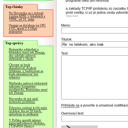
programe nikto ani nesnival
Top články
a zaklady TCP/IP protokolu zo zaciatku 8
prisli vsetky, ci uz je jedna cesta vyb
Na Slovensku sa v tichosti
vypína ADSL v lokalitách s
Odpovedať
VDSL, už 31. mája
Meno:
Orange sa doťahuje na UPC
a O2, spustí 2.5 Gbps
pripojenie
Titulok:
Top správy
Rumunsko odstrelmi a
blokádou mení tok Dunaja,
Text:
aby udržalo jadrovú
elektráreň v chode
Chrome sa bude
aktualizovať dvakrát
týždenne, v budúcnosti sa
bude aktualizovať bez
reštartov
Maďarsko jadrovú elektráreň
nakoniec kompletne
neodstavilo, Rumunsko mení
tok Dunaja
Slovensko.sk má opäť
technické problémy
Prihláste sa
a povoľte si emailové notifiká
Železnice znižujú kvôli teplu
rýchlosť iba na 50 km/h,
Overovací text:
spôsobuje to meškanie
V Poľsku spustili takmer
gigawatthodinové úložisko,
z LiFePO4 článkov