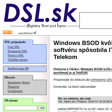
neprihlásený
Windows BSOD kvôli
DSL pripojenie
Ceny DSL
softvéru spôsobila I
Dostupnosť DSL
Telekom
Fórum o DSL
Výsledky meraní
Satelitná mapa SR
Diskusia k článku:
Windows BSOD kvôli ak
postihnutý je aj Telekom
Merače
Prispievajte do diskusií ako
prihlásený užív
Speedmeter
Merania
Komentár, na ktorý odpovedáte:
Pingmeter
Googlemeter
Re: no telekom, ako inak
Hľadanie
Od: ;Pjetro de | Pridané: 2024-07-19 20:58:
zaklad ARPANETU su zo 60. rokov 20. sto