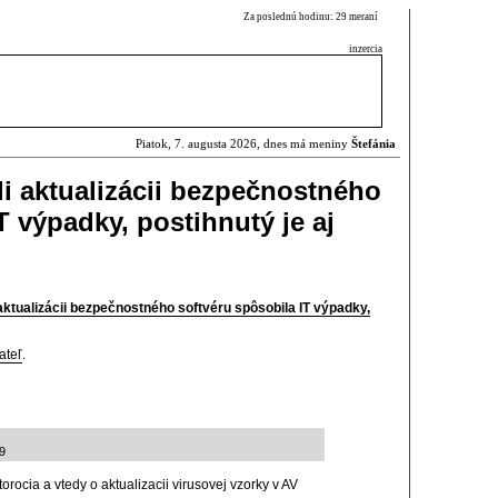
Za poslednú hodinu: 29 meraní
inzercia
Piatok, 7. augusta 2026, dnes má meniny
Štefánia
 aktualizácii bezpečnostného
T výpadky, postihnutý je aj
tualizácii bezpečnostného softvéru spôsobila IT výpadky,
ateľ
.
49
rocia a vtedy o aktualizacii virusovej vzorky v AV