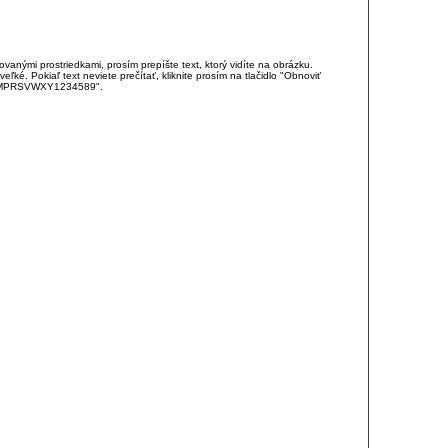
anými prostriedkami, prosím prepíšte text, ktorý vidíte na obrázku.
é. Pokiaľ text neviete prečítať, kliknite prosím na tlačidlo "Obnoviť
DJKMPRSVWXY1234589".