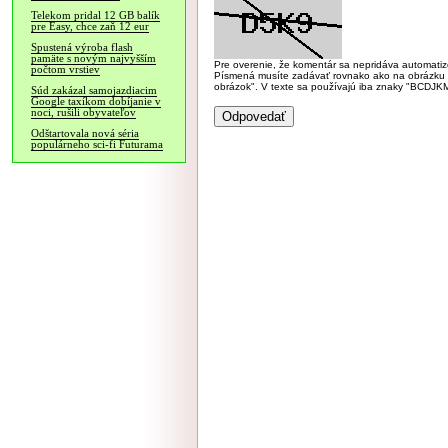
Telekom pridal 12 GB balík
pre Easy, chce zaň 12 eur
Spustená výroba flash
pamäte s novým najvyšším
Pre overenie, že komentár sa nepridáva automatizov
počtom vrstiev
Písmená musíte zadávať rovnako ako na obrázku veľk
obrázok". V texte sa používajú iba znaky "BC
Súd zakázal samojazdiacim
Google taxíkom dobíjanie v
noci, rušili obyvateľov
Odštartovala nová séria
populárneho sci-fi Futurama