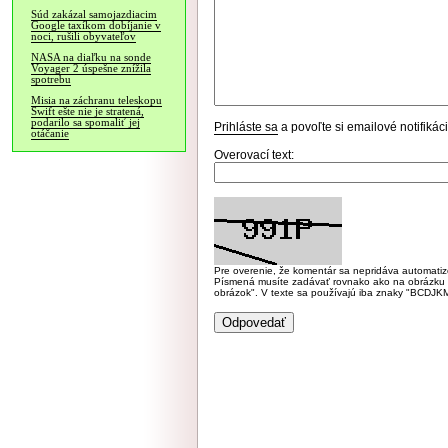
Súd zakázal samojazdiacim
Google taxíkom dobíjanie v
noci, rušili obyvateľov
NASA na diaľku na sonde
Voyager 2 úspešne znížila
spotrebu
Misia na záchranu teleskopu
Swift ešte nie je stratená,
podarilo sa spomaliť jej
Prihláste sa
a povoľte si emailové notifiká
otáčanie
Overovací text:
Pre overenie, že komentár sa nepridáva automatizov
Písmená musíte zadávať rovnako ako na obrázku veľk
obrázok". V texte sa používajú iba znaky "BC