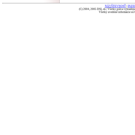
NÁVŠTEVNOSŤ
|
INZE
(C) 2004, 2005 DSL.sk | Všetky práva vyhradené
Všetky uvedené informácie sú b