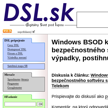
neprihlásený
Windows BSOD kvô
DSL pripojenie
Ceny DSL
bezpečnostného s
Dostupnosť DSL
Fórum o DSL
výpadky, postihn
Výsledky meraní
Satelitná mapa SR
Diskusia k článku:
Windows
Merače
bezpečnostného softvéru sp
Speedmeter
Merania
Pingmeter
Telekom
Googlemeter
Prispievajte do diskusií ako
p
Hľadanie
Komentár, na ktorý odpovedá