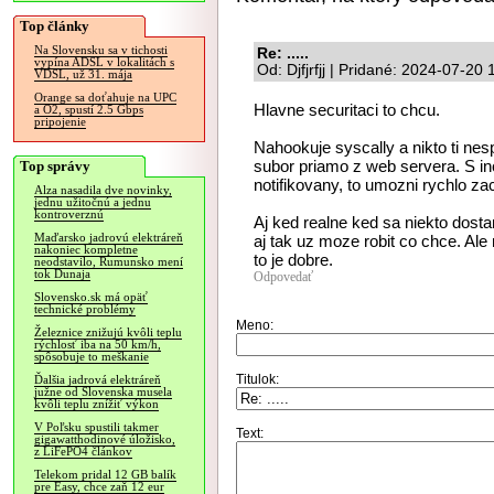
Top články
Na Slovensku sa v tichosti
Re: .....
vypína ADSL v lokalitách s
Od: Djfjrfjj | Pridané: 2024-07-20
VDSL, už 31. mája
Orange sa doťahuje na UPC
Hlavne securitaci to chcu.
a O2, spustí 2.5 Gbps
pripojenie
Nahookuje syscally a nikto ti nesp
subor priamo z web servera. S i
Top správy
notifikovany, to umozni rychlo zaca
Alza nasadila dve novinky,
jednu užitočnú a jednu
kontroverznú
Aj ked realne ked sa niekto dosta
Maďarsko jadrovú elektráreň
aj tak uz moze robit co chce. Ale 
nakoniec kompletne
to je dobre.
neodstavilo, Rumunsko mení
tok Dunaja
Odpovedať
Slovensko.sk má opäť
technické problémy
Meno:
Železnice znižujú kvôli teplu
rýchlosť iba na 50 km/h,
spôsobuje to meškanie
Titulok:
Ďalšia jadrová elektráreň
južne od Slovenska musela
kvôli teplu znížiť výkon
V Poľsku spustili takmer
Text:
gigawatthodinové úložisko,
z LiFePO4 článkov
Telekom pridal 12 GB balík
pre Easy, chce zaň 12 eur