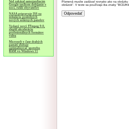
Súd zakázal samojazdiacim
Písmená musíte zadávať rovnako ako na obrázku veľk
Google taxíkom dobíjanie v
obrázok". V texte sa používajú iba znaky "BC
noci, rušili obyvateľov
NASA pripravuje ISS na
inštaláciu posledných
nových solárnych panelov
Vydaný nový FFmpeg 9.0,
zlepšil akceleráciu
profesionálnych formátov
videa
Microsoft v čase drahých
pamätí sľubuje
optimalizovať spotrebu
RAM vo Windows 11