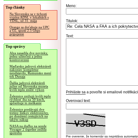
Meno:
Top články
Na Slovensku sa v tichosti
vypína ADSL v lokalitách s
Titulok:
VDSL, už 31. mája
Orange sa doťahuje na UPC
a O2, spustí 2.5 Gbps
pripojenie
Text:
Top správy
Alza nasadila dve novinky,
jednu užitočnú a jednu
kontroverznú
Maďarsko jadrovú elektráreň
nakoniec kompletne
neodstavilo, Rumunsko mení
tok Dunaja
Ďalšia jadrová elektráreň
južne od Slovenska musela
kvôli teplu znížiť výkon
Prihláste sa
a povoľte si emailové notifiká
Železnice znižujú kvôli teplu
rýchlosť iba na 50 km/h,
Overovací text:
spôsobuje to meškanie
Železnice predávajú dve
tretiny lístkov elektronicky,
po donútení cestujúcich na
takýto nákup
NASA na diaľku na sonde
Voyager 2 úspešne znížila
spotrebu
Pre overenie, že komentár sa nepridáva automatizov