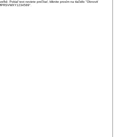
é. Pokiaľ text neviete prečítať, kliknite prosím na tlačidlo "Obnoviť
DJKMPRSVWXY1234589".