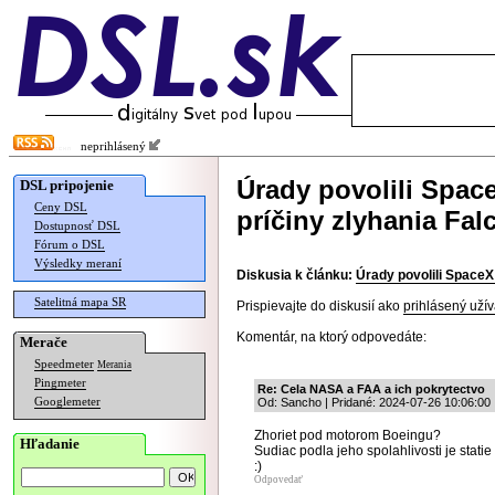
neprihlásený
Úrady povolili SpaceX
DSL pripojenie
Ceny DSL
príčiny zlyhania Fal
Dostupnosť DSL
Fórum o DSL
Výsledky meraní
Diskusia k článku:
Úrady povolili SpaceX 
Satelitná mapa SR
Prispievajte do diskusií ako
prihlásený užív
Komentár, na ktorý odpovedáte:
Merače
Speedmeter
Merania
Pingmeter
Re: Cela NASA a FAA a ich pokrytectvo
Googlemeter
Od: Sancho | Pridané: 2024-07-26 10:06:00
Zhoriet pod motorom Boeingu?
Hľadanie
Sudiac podla jeho spolahlivosti je sta
:)
Odpovedať