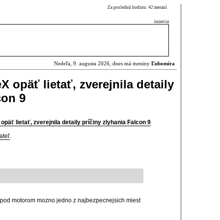
Za poslednú hodinu: 42 meraní
inzercia
Nedeľa, 9. augusta 2026, dnes má meniny
Ľubomíra
 opäť lietať, zverejnila detaily
con 9
opäť lietať, zverejnila detaily príčiny zlyhania Falcon 9
ateľ
.
tie pod motorom mozno jedno z najbezpecnejsich miest