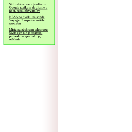
Súd zakázal samojazdiacim
Google taxíkom dobíjanie v
noci, rušili obyvateľov
NASA na diaľku na sonde
Voyager 2 úspešne znížila
spotrebu
Misia na záchranu teleskopu
Swift ešte nie je stratená,
podarilo sa spomaliť jej
otáčanie