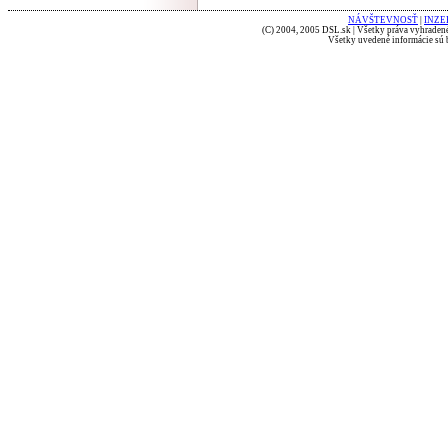
NÁVŠTEVNOSŤ
|
INZE
(C) 2004, 2005 DSL.sk | Všetky práva vyhradené
Všetky uvedené informácie sú b