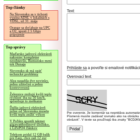
Top články
Text:
Na Slovensku sa v tichosti
vypína ADSL v lokalitách s
VDSL, už 31. mája
Orange sa doťahuje na UPC
a O2, spustí 2.5 Gbps
pripojenie
Top správy
Maďarsko jadrovú elektráreň
nakoniec kompletne
neodstavilo, Rumunsko mení
tok Dunaja
Prihláste sa
a povoľte si emailové notifiká
Slovensko.sk má opäť
technické problémy
Overovací text:
Alza nasadila dve novinky,
jednu užitočnú a jednu
kontroverznú
Železnice znižujú kvôli teplu
rýchlosť iba na 50 km/h,
spôsobuje to meškanie
Ďalšia jadrová elektráreň
južne od Slovenska musela
Pre overenie, že komentár sa nepridáva automatizov
kvôli teplu znížiť výkon
Písmená musíte zadávať rovnako ako na obrázku veľk
obrázok". V texte sa používajú iba znaky "BC
V Poľsku spustili takmer
gigawatthodinové úložisko,
z LiFePO4 článkov
Telekom pridal 12 GB balík
pre Easy, chce zaň 12 eur