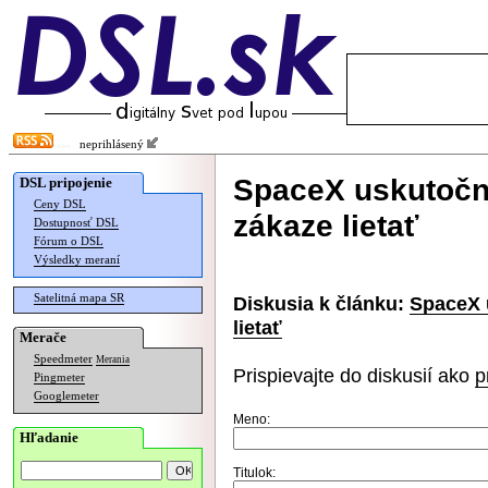
neprihlásený
SpaceX uskutočni
DSL pripojenie
Ceny DSL
zákaze lietať
Dostupnosť DSL
Fórum o DSL
Výsledky meraní
Satelitná mapa SR
Diskusia k článku:
SpaceX 
lietať
Merače
Speedmeter
Merania
Prispievajte do diskusií ako
p
Pingmeter
Googlemeter
Meno:
Hľadanie
Titulok: