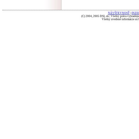
NÁVŠTEVNOSŤ
|
INZE
(C) 2004, 2005 DSL.sk | Všetky práva vyhradené
Všetky uvedené informácie sú b