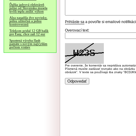
Ďalšia jadrová elektráreň
južne od Slovenska musela
kvôli teplu znížiť výkon
Alza nasadila dve novinky,
jednu užitočnú a jednu
Prihláste sa
a povoľte si emailové notifiká
kontroverznú
Overovací text:
Telekom pridal 12 GB balík
pre Easy, chce zaň 12 eur
Spustená výroba flash
pamäte s novým najvyšším
počtom vrstiev
Pre overenie, že komentár sa nepridáva automatizov
Písmená musíte zadávať rovnako ako na obrázku veľk
obrázok". V texte sa používajú iba znaky "BC