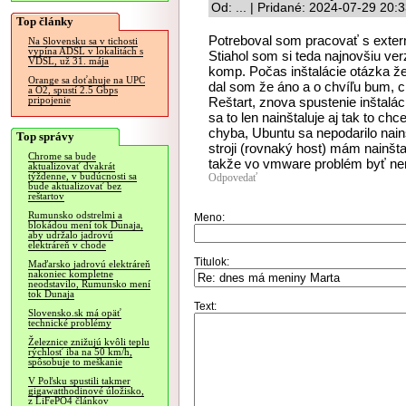
Od: ... | Pridané: 2024-07-29 20:
Top články
Potreboval som pracovať s exter
Na Slovensku sa v tichosti
vypína ADSL v lokalitách s
Stiahol som si teda najnovšiu verz
VDSL, už 31. mája
komp. Počas inštalácie otázka že
Orange sa doťahuje na UPC
dal som že áno a o chvíľu bum, c
a O2, spustí 2.5 Gbps
Reštart, znova spustenie inštalá
pripojenie
sa to len nainštaluje aj tak to ch
chyba, Ubuntu sa nepodarilo nai
Top správy
stroji (rovnaký host) mám nainšta
Chrome sa bude
takže vo vmware problém byť ne
aktualizovať dvakrát
týždenne, v budúcnosti sa
Odpovedať
bude aktualizovať bez
reštartov
Rumunsko odstrelmi a
Meno:
blokádou mení tok Dunaja,
aby udržalo jadrovú
elektráreň v chode
Titulok:
Maďarsko jadrovú elektráreň
nakoniec kompletne
neodstavilo, Rumunsko mení
tok Dunaja
Text:
Slovensko.sk má opäť
technické problémy
Železnice znižujú kvôli teplu
rýchlosť iba na 50 km/h,
spôsobuje to meškanie
V Poľsku spustili takmer
gigawatthodinové úložisko,
z LiFePO4 článkov