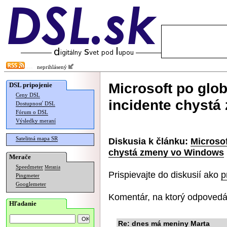
neprihlásený
Microsoft po gl
DSL pripojenie
Ceny DSL
incidente chyst
Dostupnosť DSL
Fórum o DSL
Výsledky meraní
Satelitná mapa SR
Diskusia k článku:
Microso
chystá zmeny vo Windows
Merače
Speedmeter
Merania
Prispievajte do diskusií ako
p
Pingmeter
Googlemeter
Komentár, na ktorý odpovedá
Hľadanie
Re: dnes má meniny Marta