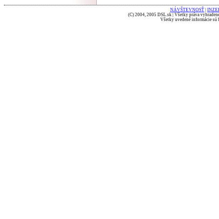
NÁVŠTEVNOSŤ
|
INZE
(C) 2004, 2005 DSL.sk | Všetky práva vyhradené
Všetky uvedené informácie sú b