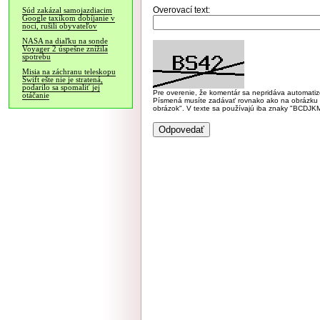
Overovací text:
Súd zakázal samojazdiacim
Google taxíkom dobíjanie v
noci, rušili obyvateľov
NASA na diaľku na sonde
Voyager 2 úspešne znížila
spotrebu
Misia na záchranu teleskopu
Swift ešte nie je stratená,
podarilo sa spomaliť jej
Pre overenie, že komentár sa nepridáva automatizov
otáčanie
Písmená musíte zadávať rovnako ako na obrázku veľk
obrázok". V texte sa používajú iba znaky "BC