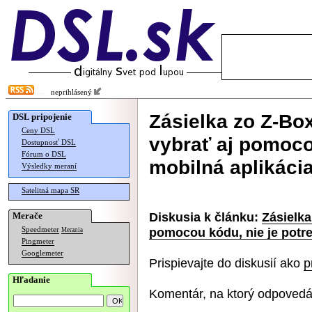
neprihlásený
Zásielka zo Z-Bo
DSL pripojenie
Ceny DSL
vybrať aj pomoco
Dostupnosť DSL
Fórum o DSL
mobilná aplikáci
Výsledky meraní
Satelitná mapa SR
Diskusia k článku:
Zásielka
Merače
pomocou kódu, nie je potre
Speedmeter
Merania
Pingmeter
Googlemeter
Prispievajte do diskusií ako
p
Hľadanie
Komentár, na ktorý odpovedá