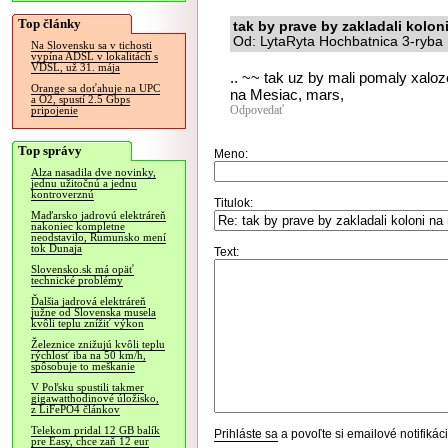
Top články
tak by prave by zakladali kolon
Od: LytaRyta Hochbatnica 3-ryba 
Na Slovensku sa v tichosti
vypína ADSL v lokalitách s
VDSL, už 31. mája
.. ~~ tak uz by mali pomaly xaloze
Orange sa doťahuje na UPC
na Mesiac, mars,
a O2, spustí 2.5 Gbps
Odpovedať
pripojenie
Top správy
Meno:
Alza nasadila dve novinky,
jednu užitočnú a jednu
kontroverznú
Titulok:
Maďarsko jadrovú elektráreň
nakoniec kompletne
neodstavilo, Rumunsko mení
tok Dunaja
Text:
Slovensko.sk má opäť
technické problémy
Ďalšia jadrová elektráreň
južne od Slovenska musela
kvôli teplu znížiť výkon
Železnice znižujú kvôli teplu
rýchlosť iba na 50 km/h,
spôsobuje to meškanie
V Poľsku spustili takmer
gigawatthodinové úložisko,
z LiFePO4 článkov
Telekom pridal 12 GB balík
Prihláste sa
a povoľte si emailové notifiká
pre Easy, chce zaň 12 eur