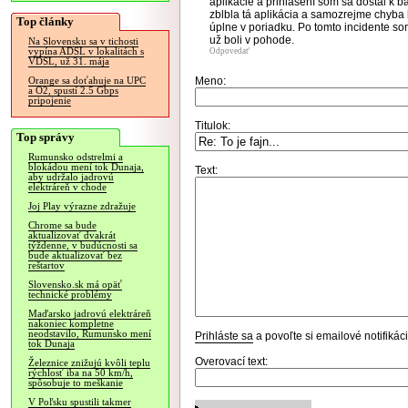
aplikácie a prihlásení som sa dostal k 
zblbla tá aplikácia a samozrejme chyba b
Top články
úplne v poriadku. Po tomto incidente so
už boli v pohode.
Na Slovensku sa v tichosti
vypína ADSL v lokalitách s
Odpovedať
VDSL, už 31. mája
Meno:
Orange sa doťahuje na UPC
a O2, spustí 2.5 Gbps
pripojenie
Titulok:
Top správy
Rumunsko odstrelmi a
blokádou mení tok Dunaja,
Text:
aby udržalo jadrovú
elektráreň v chode
Joj Play výrazne zdražuje
Chrome sa bude
aktualizovať dvakrát
týždenne, v budúcnosti sa
bude aktualizovať bez
reštartov
Slovensko.sk má opäť
technické problémy
Maďarsko jadrovú elektráreň
nakoniec kompletne
neodstavilo, Rumunsko mení
Prihláste sa
a povoľte si emailové notifiká
tok Dunaja
Overovací text:
Železnice znižujú kvôli teplu
rýchlosť iba na 50 km/h,
spôsobuje to meškanie
V Poľsku spustili takmer