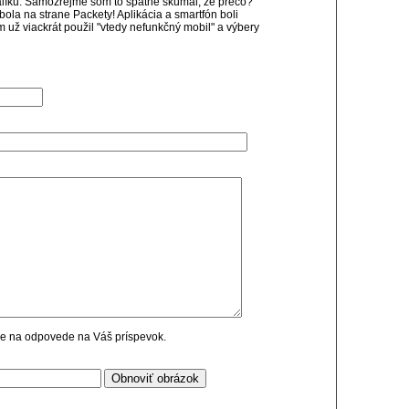
balíku. Samozrejme som to spätne skúmal, že prečo?
ola na strane Packety! Aplikácia a smartfón boli
m už viackrát použil "vtedy nefunkčný mobil" a výbery
cie na odpovede na Váš príspevok.