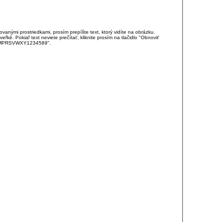
anými prostriedkami, prosím prepíšte text, ktorý vidíte na obrázku.
é. Pokiaľ text neviete prečítať, kliknite prosím na tlačidlo "Obnoviť
DJKMPRSVWXY1234589".