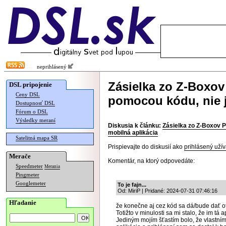
neprihlásený
Zásielka zo Z-Boxov 
DSL pripojenie
Ceny DSL
pomocou kódu, nie j
Dostupnosť DSL
Fórum o DSL
Výsledky meraní
Diskusia k článku:
Zásielka zo Z-Boxov P
mobilná aplikácia
Satelitná mapa SR
Prispievajte do diskusií ako
prihlásený užív
Merače
Komentár, na ktorý odpovedáte:
Speedmeter
Merania
Pingmeter
Googlemeter
To je fajn...
Od: MiriP | Pridané: 2024-07-31 07:46:16
Hľadanie
že konečne aj cez kód sa dá/bude dať ot
Totižto v minulosti sa mi stalo, že im tá
Jediným mojím šťastím bolo, že vlastním