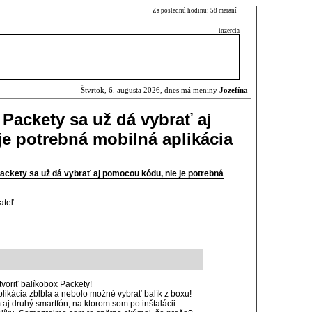
Za poslednú hodinu: 58 meraní
inzercia
Štvrtok, 6. augusta 2026, dnes má meniny
Jozefína
Packety sa už dá vybrať aj
e potrebná mobilná aplikácia
ackety sa už dá vybrať aj pomocou kódu, nie je potrebná
ateľ
.
voriť balíkobox Packety!
 aplikácia zblbla a nebolo možné vybrať balík z boxu!
 aj druhý smartfón, na ktorom som po inštalácii