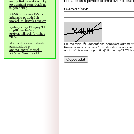
Prihláste sa
a povoľte si emailové notifiká
tretiny lístkov elektronicky,
po donútení cestujúcich na
takýto nákup
Overovací text:
NASA pripravuje ISS na
inštaláciu posledných
nových solárnych panelov
Vydaný nový FFmpeg 9.0,
zlepšil akceleráciu
profesionálnych formátov
videa
Microsoft v čase drahých
Pre overenie, že komentár sa nepridáva automatizov
pamätí sľubuje
Písmená musíte zadávať rovnako ako na obrázku veľk
optimalizovať spotrebu
obrázok". V texte sa používajú iba znaky "BC
RAM vo Windows 11