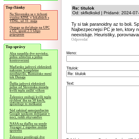
Top články
Re: titulok
Od: skfkdkskd | Pridané: 2024-07
Na Slovensku sa v tichosti
vypína ADSL v lokalitách s
VDSL, už 31. mája
Ty si tak paranoidny az to boli. Sp
Orange sa doťahuje na UPC
Najbezpecnejsi PC je ten, ktory n
a O2, spustí 2.5 Gbps
neexistuje. Heuristiky, porovnava
pripojenie
Odpovedať
Top správy
Meno:
Alza nasadila dve novinky,
jednu užitočnú a jednu
kontroverznú
Maďarsko jadrovú elektráreň
Titulok:
nakoniec kompletne
neodstavilo, Rumunsko mení
tok Dunaja
Text:
Ďalšia jadrová elektráreň
južne od Slovenska musela
kvôli teplu znížiť výkon
Železnice znižujú kvôli teplu
rýchlosť iba na 50 km/h,
spôsobuje to meškanie
Súd zakázal samojazdiacim
Google taxíkom dobíjanie v
noci, rušili obyvateľov
NASA na diaľku na sonde
Voyager 2 úspešne znížila
spotrebu
Železnice predávajú dve