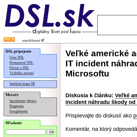
neprihlásený
Veľké americké a
DSL pripojenie
Ceny DSL
IT incident náhr
Dostupnosť DSL
Fórum o DSL
Microsoftu
Výsledky meraní
Satelitná mapa SR
Diskusia k článku:
Veľké am
Merače
incident náhradu škody od
Speedmeter
Merania
Pingmeter
Googlemeter
Prispievajte do diskusií ako
p
Hľadanie
Komentár, na ktorý odpovedá