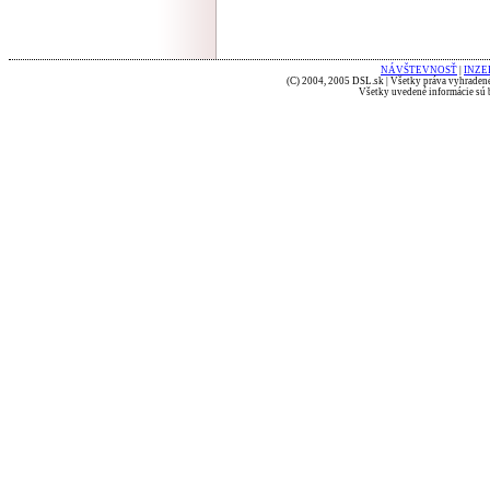
NÁVŠTEVNOSŤ
|
INZE
(C) 2004, 2005 DSL.sk | Všetky práva vyhradené
Všetky uvedené informácie sú b