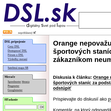
neprihlásený
Orange nepovažuj
DSL pripojenie
Ceny DSL
športových staní
Dostupnosť DSL
Fórum o DSL
zákazníkom neum
Výsledky meraní
Satelitná mapa SR
Diskusia k článku:
Orange 
Merače
športových staníc za pods
Speedmeter
Merania
Pingmeter
odstúpiť
Googlemeter
Prispievajte do diskusií ako
p
Hľadanie
Komentár, na ktorý odpovedá