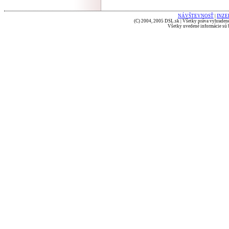
NÁVŠTEVNOSŤ
|
INZE
(C) 2004, 2005 DSL.sk | Všetky práva vyhradené
Všetky uvedené informácie sú b