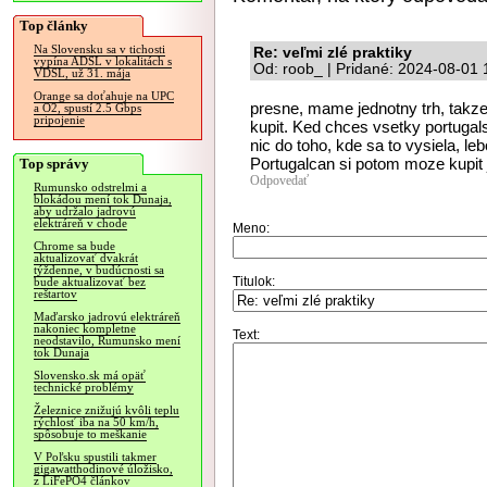
Top články
Na Slovensku sa v tichosti
Re: veľmi zlé praktiky
vypína ADSL v lokalitách s
Od: roob_ | Pridané: 2024-08-01 
VDSL, už 31. mája
Orange sa doťahuje na UPC
presne, mame jednotny trh, takz
a O2, spustí 2.5 Gbps
pripojenie
kupit. Ked chces vsetky portugals
nic do toho, kde sa to vysiela, le
Portugalcan si potom moze kupit j
Top správy
Odpovedať
Rumunsko odstrelmi a
blokádou mení tok Dunaja,
aby udržalo jadrovú
elektráreň v chode
Meno:
Chrome sa bude
aktualizovať dvakrát
týždenne, v budúcnosti sa
Titulok:
bude aktualizovať bez
reštartov
Maďarsko jadrovú elektráreň
nakoniec kompletne
Text:
neodstavilo, Rumunsko mení
tok Dunaja
Slovensko.sk má opäť
technické problémy
Železnice znižujú kvôli teplu
rýchlosť iba na 50 km/h,
spôsobuje to meškanie
V Poľsku spustili takmer
gigawatthodinové úložisko,
z LiFePO4 článkov