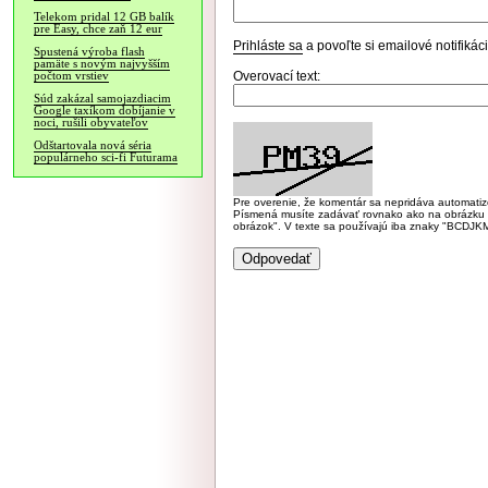
Telekom pridal 12 GB balík
pre Easy, chce zaň 12 eur
Prihláste sa
a povoľte si emailové notifiká
Spustená výroba flash
pamäte s novým najvyšším
Overovací text:
počtom vrstiev
Súd zakázal samojazdiacim
Google taxíkom dobíjanie v
noci, rušili obyvateľov
Odštartovala nová séria
populárneho sci-fi Futurama
Pre overenie, že komentár sa nepridáva automatizov
Písmená musíte zadávať rovnako ako na obrázku veľk
obrázok". V texte sa používajú iba znaky "BC