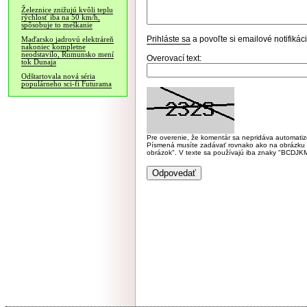
Železnice znižujú kvôli teplu
rýchlosť iba na 50 km/h,
spôsobuje to meškanie
Prihláste sa
a povoľte si emailové notifiká
Maďarsko jadrovú elektráreň
nakoniec kompletne
neodstavilo, Rumunsko mení
Overovací text:
tok Dunaja
Odštartovala nová séria
populárneho sci-fi Futurama
Pre overenie, že komentár sa nepridáva automatizov
Písmená musíte zadávať rovnako ako na obrázku veľk
obrázok". V texte sa používajú iba znaky "BC