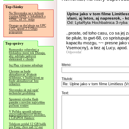
Top články
Na Slovensku sa v tichosti
Uplne jako v tom filme Limitless
vypína ADSL v lokalitách s
vlani, aj letos, aj napresrok, - 
VDSL, už 31. mája
Od: LytaRyta Hochbatnica 3-ryba 
Orange sa doťahuje na UPC
a O2, spustí 2.5 Gbps
pripojenie
..proste, od toho casu, co sa jej z
tie pilule, to gwt-68, co spristup
kapacitu mozgu, ~~ presne jako v 
Top správy
Vsemocny), a tiez aj Lucy, apod.
Rumunsko odstrelmi a
Odpovedať
blokádou mení tok Dunaja,
aby udržalo jadrovú
elektráreň v chode
Meno:
Joj Play výrazne zdražuje
Chrome sa bude
aktualizovať dvakrát
týždenne, v budúcnosti sa
Titulok:
bude aktualizovať bez
reštartov
Slovensko.sk má opäť
Text:
technické problémy
Spustená výroba flash
pamäte s novým najvyšším
počtom vrstiev
V Poľsku spustili takmer
gigawatthodinové úložisko,
z LiFePO4 článkov
Telekom pridal 12 GB balík
pre Easy, chce zaň 12 eur