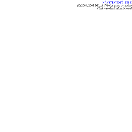
NÁVŠTEVNOSŤ
|
INZE
(C) 2004, 2005 DSL.sk | Všetky práva vyhradené
Všetky uvedené informácie sú b