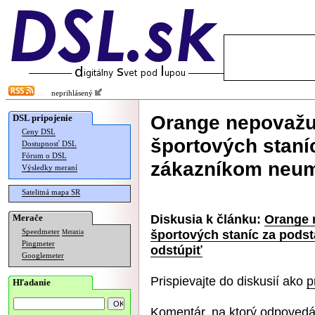
neprihlásený
Orange nepovažuj
DSL pripojenie
Ceny DSL
športových staní
Dostupnosť DSL
Fórum o DSL
zákazníkom neum
Výsledky meraní
Satelitná mapa SR
Diskusia k článku:
Orange 
Merače
športových staníc za pods
Speedmeter
Merania
Pingmeter
odstúpiť
Googlemeter
Prispievajte do diskusií ako
p
Hľadanie
Komentár, na ktorý odpovedá