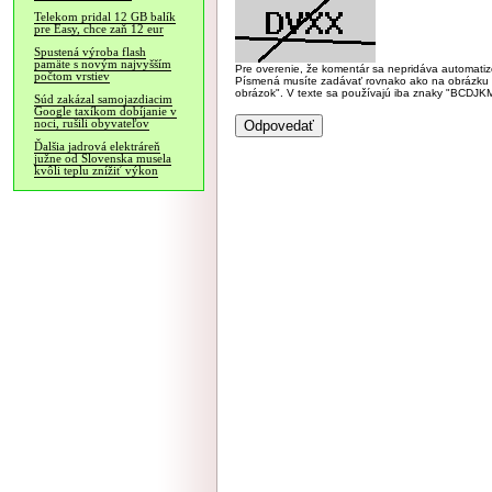
Telekom pridal 12 GB balík
pre Easy, chce zaň 12 eur
Spustená výroba flash
pamäte s novým najvyšším
Pre overenie, že komentár sa nepridáva automatizov
počtom vrstiev
Písmená musíte zadávať rovnako ako na obrázku veľk
obrázok". V texte sa používajú iba znaky "BC
Súd zakázal samojazdiacim
Google taxíkom dobíjanie v
noci, rušili obyvateľov
Ďalšia jadrová elektráreň
južne od Slovenska musela
kvôli teplu znížiť výkon