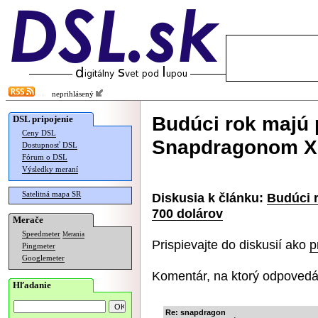
neprihlásený
Budúci rok majú 
DSL pripojenie
Ceny DSL
Snapdragonom X 
Dostupnosť DSL
Fórum o DSL
Výsledky meraní
Satelitná mapa SR
Diskusia k článku:
Budúci 
700 dolárov
Merače
Speedmeter
Merania
Prispievajte do diskusií ako
p
Pingmeter
Googlemeter
Komentár, na ktorý odpovedá
Hľadanie
Re: snapdragon