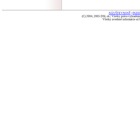
NÁVŠTEVNOSŤ
|
INZE
(C) 2004, 2005 DSL.sk | Všetky práva vyhradené
Všetky uvedené informácie sú b