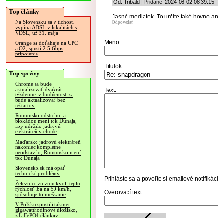
Od: Tribald | Pridané: 2024-08-02 08:39:15
Top články
Jasné mediatek. To určite také hovno a
Na Slovensku sa v tichosti
Odpovedať
vypína ADSL v lokalitách s
VDSL, už 31. mája
Meno:
Orange sa doťahuje na UPC
a O2, spustí 2.5 Gbps
pripojenie
Titulok:
Top správy
Chrome sa bude
aktualizovať dvakrát
Text:
týždenne, v budúcnosti sa
bude aktualizovať bez
reštartov
Rumunsko odstrelmi a
blokádou mení tok Dunaja,
aby udržalo jadrovú
elektráreň v chode
Maďarsko jadrovú elektráreň
nakoniec kompletne
neodstavilo, Rumunsko mení
tok Dunaja
Slovensko.sk má opäť
technické problémy
Prihláste sa
a povoľte si emailové notifiká
Železnice znižujú kvôli teplu
rýchlosť iba na 50 km/h,
Overovací text:
spôsobuje to meškanie
V Poľsku spustili takmer
gigawatthodinové úložisko,
z LiFePO4 článkov