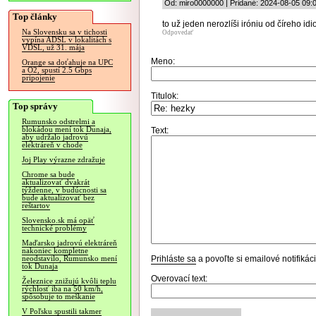
Od: miro0000000 | Pridané: 2024-08-05 09:
Top články
to už jeden nerozlíši iróniu od číreho idi
Na Slovensku sa v tichosti
Odpovedať
vypína ADSL v lokalitách s
VDSL, už 31. mája
Meno:
Orange sa doťahuje na UPC
a O2, spustí 2.5 Gbps
pripojenie
Titulok:
Top správy
Rumunsko odstrelmi a
blokádou mení tok Dunaja,
Text:
aby udržalo jadrovú
elektráreň v chode
Joj Play výrazne zdražuje
Chrome sa bude
aktualizovať dvakrát
týždenne, v budúcnosti sa
bude aktualizovať bez
reštartov
Slovensko.sk má opäť
technické problémy
Maďarsko jadrovú elektráreň
nakoniec kompletne
Prihláste sa
a povoľte si emailové notifiká
neodstavilo, Rumunsko mení
tok Dunaja
Overovací text:
Železnice znižujú kvôli teplu
rýchlosť iba na 50 km/h,
spôsobuje to meškanie
V Poľsku spustili takmer