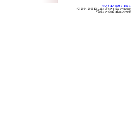
NÁVŠTEVNOSŤ
|
INZE
(C) 2004, 2005 DSL.sk | Všetky práva vyhradené
Všetky uvedené informácie sú b