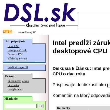
neprihlásený
Intel predĺži zár
DSL pripojenie
Ceny DSL
desktopové CPU 
Dostupnosť DSL
Fórum o DSL
Výsledky meraní
Satelitná mapa SR
Diskusia k článku:
Intel pr
CPU o dva roky
Merače
Speedmeter
Merania
Prispievajte do diskusií ako
p
Pingmeter
Googlemeter
Komentár, na ktorý odpovedá
Hľadanie
Re: hezky