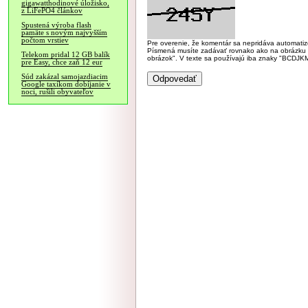
gigawatthodinové úložisko,
z LiFePO4 článkov
Spustená výroba flash
pamäte s novým najvyšším
počtom vrstiev
Pre overenie, že komentár sa nepridáva automatizov
Písmená musíte zadávať rovnako ako na obrázku veľk
Telekom pridal 12 GB balík
obrázok". V texte sa používajú iba znaky "BC
pre Easy, chce zaň 12 eur
Súd zakázal samojazdiacim
Google taxíkom dobíjanie v
noci, rušili obyvateľov