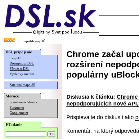
neprihlásený
Chrome začal up
DSL pripojenie
Ceny DSL
rozšírení nepodpo
Dostupnosť DSL
Fórum o DSL
populárny uBlock
Výsledky meraní
Satelitná mapa SR
Diskusia k článku:
Chrome 
Merače
nepodporujúcich nové API, 
Speedmeter
Merania
Pingmeter
Googlemeter
Prispievajte do diskusií ako
p
Hľadanie
Komentár, na ktorý odpovedá