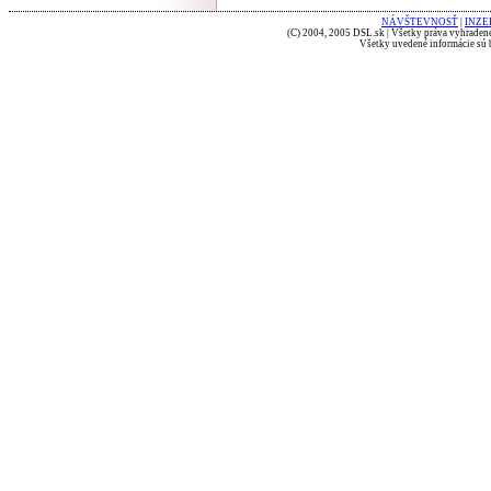
NÁVŠTEVNOSŤ
|
INZE
(C) 2004, 2005 DSL.sk | Všetky práva vyhradené
Všetky uvedené informácie sú b