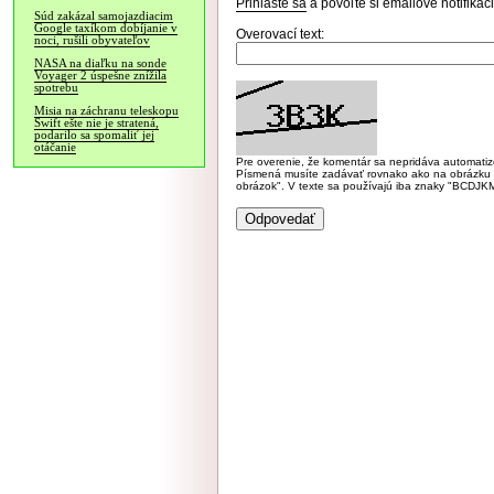
Prihláste sa
a povoľte si emailové notifiká
Súd zakázal samojazdiacim
Google taxíkom dobíjanie v
Overovací text:
noci, rušili obyvateľov
NASA na diaľku na sonde
Voyager 2 úspešne znížila
spotrebu
Misia na záchranu teleskopu
Swift ešte nie je stratená,
podarilo sa spomaliť jej
otáčanie
Pre overenie, že komentár sa nepridáva automatizov
Písmená musíte zadávať rovnako ako na obrázku veľk
obrázok". V texte sa používajú iba znaky "BC