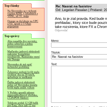
Top články
Re: Nasrat na fasistov
Od: Legelan Pasalan | Pridané: 
Na Slovensku sa v tichosti
vypína ADSL v lokalitách s
VDSL, už 31. mája
Ano, to je zial pravda. Ked bude
Orange sa doťahuje na UPC
prehliadac, ktory sice bude pouzi
a O2, spustí 2.5 Gbps
take rozsirenia, ktore FX a Chr
pripojenie
Odpovedať
Top správy
Meno:
Alza nasadila dve novinky,
jednu užitočnú a jednu
kontroverznú
Maďarsko jadrovú elektráreň
Titulok:
nakoniec kompletne
neodstavilo, Rumunsko mení
tok Dunaja
Text:
Slovensko.sk má opäť
technické problémy
Železnice znižujú kvôli teplu
rýchlosť iba na 50 km/h,
spôsobuje to meškanie
Ďalšia jadrová elektráreň
južne od Slovenska musela
kvôli teplu znížiť výkon
V Poľsku spustili takmer
gigawatthodinové úložisko,
z LiFePO4 článkov
Telekom pridal 12 GB balík
pre Easy, chce zaň 12 eur