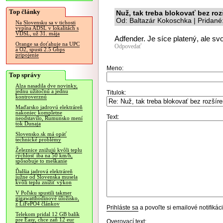
Top články
Nuž, tak treba blokovať bez roz
Od: Baltazár Kokoschka | Pridané
Na Slovensku sa v tichosti
vypína ADSL v lokalitách s
VDSL, už 31. mája
Adfender. Je síce platený, ale svo
Orange sa doťahuje na UPC
Odpovedať
a O2, spustí 2.5 Gbps
pripojenie
Meno:
Top správy
Alza nasadila dve novinky,
jednu užitočnú a jednu
Titulok:
kontroverznú
Maďarsko jadrovú elektráreň
nakoniec kompletne
Text:
neodstavilo, Rumunsko mení
tok Dunaja
Slovensko.sk má opäť
technické problémy
Železnice znižujú kvôli teplu
rýchlosť iba na 50 km/h,
spôsobuje to meškanie
Ďalšia jadrová elektráreň
južne od Slovenska musela
kvôli teplu znížiť výkon
V Poľsku spustili takmer
gigawatthodinové úložisko,
z LiFePO4 článkov
Prihláste sa
a povoľte si emailové notifiká
Telekom pridal 12 GB balík
pre Easy, chce zaň 12 eur
Overovací text: