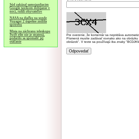
Súd zakázal samojazdiacim
Google taxíkom dobíjanie v
noci, rušili obyvateľov
NASA na diaľku na sonde
Voyager 2 úspešne znížila
spotrebu
Misia na záchranu teleskopu
Swift ešte nie je stratená,
Pre overenie, že komentár sa nepridáva automatizov
podarilo sa spomaliť jej
Písmená musíte zadávať rovnako ako na obrázku veľk
otáčanie
obrázok". V texte sa používajú iba znaky "BC