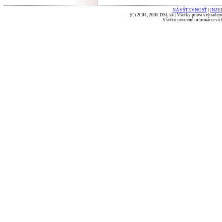
NÁVŠTEVNOSŤ
|
INZE
(C) 2004, 2005 DSL.sk | Všetky práva vyhradené
Všetky uvedené informácie sú b