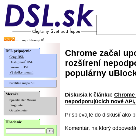
neprihlásený
Chrome začal up
DSL pripojenie
Ceny DSL
rozšírení nepodpo
Dostupnosť DSL
Fórum o DSL
populárny uBlock
Výsledky meraní
Satelitná mapa SR
Diskusia k článku:
Chrome 
Merače
nepodporujúcich nové API, 
Speedmeter
Merania
Pingmeter
Googlemeter
Prispievajte do diskusií ako
p
Hľadanie
Komentár, na ktorý odpovedá