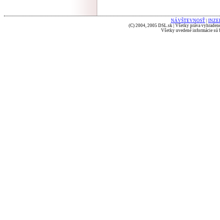
NÁVŠTEVNOSŤ
|
INZE
(C) 2004, 2005 DSL.sk | Všetky práva vyhradené
Všetky uvedené informácie sú b