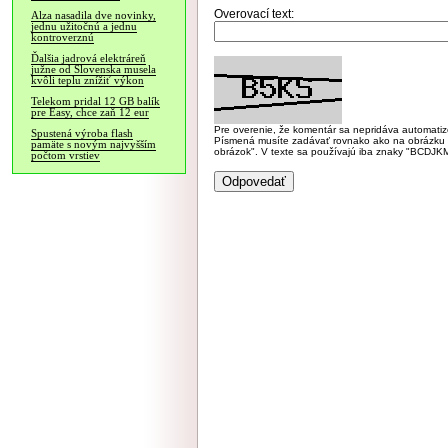
Overovací text:
Alza nasadila dve novinky,
jednu užitočnú a jednu
kontroverznú
Ďalšia jadrová elektráreň
južne od Slovenska musela
kvôli teplu znížiť výkon
Telekom pridal 12 GB balík
pre Easy, chce zaň 12 eur
Pre overenie, že komentár sa nepridáva automatizov
Spustená výroba flash
Písmená musíte zadávať rovnako ako na obrázku veľk
pamäte s novým najvyšším
obrázok". V texte sa používajú iba znaky "BC
počtom vrstiev