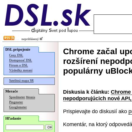
neprihlásený
Chrome začal up
DSL pripojenie
Ceny DSL
rozšírení nepodpo
Dostupnosť DSL
Fórum o DSL
populárny uBlock
Výsledky meraní
Satelitná mapa SR
Diskusia k článku:
Chrome 
Merače
nepodporujúcich nové API, 
Speedmeter
Merania
Pingmeter
Googlemeter
Prispievajte do diskusií ako
p
Hľadanie
Komentár, na ktorý odpovedá