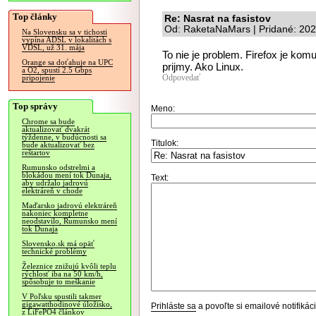
Top články
Re: Nasrat na fasistov
Od: RaketaNaMars | Pridané: 202
Na Slovensku sa v tichosti
vypína ADSL v lokalitách s
VDSL, už 31. mája
To nie je problem. Firefox je komu
Orange sa doťahuje na UPC
prijmy. Ako Linux.
a O2, spustí 2.5 Gbps
Odpovedať
pripojenie
Top správy
Meno:
Chrome sa bude
aktualizovať dvakrát
týždenne, v budúcnosti sa
Titulok:
bude aktualizovať bez
reštartov
Rumunsko odstrelmi a
blokádou mení tok Dunaja,
Text:
aby udržalo jadrovú
elektráreň v chode
Maďarsko jadrovú elektráreň
nakoniec kompletne
neodstavilo, Rumunsko mení
tok Dunaja
Slovensko.sk má opäť
technické problémy
Železnice znižujú kvôli teplu
rýchlosť iba na 50 km/h,
spôsobuje to meškanie
V Poľsku spustili takmer
gigawatthodinové úložisko,
Prihláste sa
a povoľte si emailové notifiká
z LiFePO4 článkov