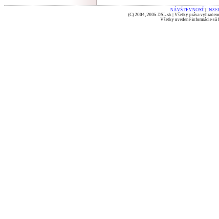
NÁVŠTEVNOSŤ
|
INZE
(C) 2004, 2005 DSL.sk | Všetky práva vyhradené
Všetky uvedené informácie sú b