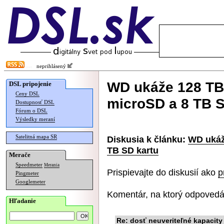
neprihlásený
WD ukáže 128 TB
DSL pripojenie
Ceny DSL
microSD a 8 TB S
Dostupnosť DSL
Fórum o DSL
Výsledky meraní
Satelitná mapa SR
Diskusia k článku:
WD ukáž
TB SD kartu
Merače
Speedmeter
Merania
Prispievajte do diskusií ako
p
Pingmeter
Googlemeter
Komentár, na ktorý odpovedá
Hľadanie
Re: dosť neuveriteľné kapacity