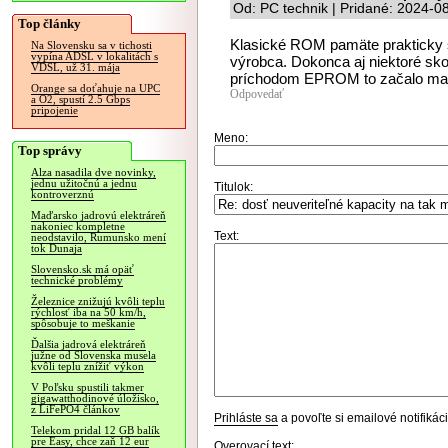
Od: PC technik | Pridané: 2024-0
Top články
Klasické ROM pamäte prakticky 
Na Slovensku sa v tichosti
vypína ADSL v lokalitách s
výrobca. Dokonca aj niektoré sko
VDSL, už 31. mája
príchodom EPROM to začalo mať 
Orange sa doťahuje na UPC
Odpovedať
a O2, spustí 2.5 Gbps
pripojenie
Meno:
Top správy
Alza nasadila dve novinky,
jednu užitočnú a jednu
Titulok:
kontroverznú
Maďarsko jadrovú elektráreň
nakoniec kompletne
Text:
neodstavilo, Rumunsko mení
tok Dunaja
Slovensko.sk má opäť
technické problémy
Železnice znižujú kvôli teplu
rýchlosť iba na 50 km/h,
spôsobuje to meškanie
Ďalšia jadrová elektráreň
južne od Slovenska musela
kvôli teplu znížiť výkon
V Poľsku spustili takmer
gigawatthodinové úložisko,
z LiFePO4 článkov
Prihláste sa
a povoľte si emailové notifiká
Telekom pridal 12 GB balík
pre Easy, chce zaň 12 eur
Overovací text: