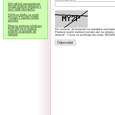
Súd zakázal samojazdiacim
Google taxíkom dobíjanie v
noci, rušili obyvateľov
NASA na diaľku na sonde
Voyager 2 úspešne znížila
spotrebu
Misia na záchranu teleskopu
Swift ešte nie je stratená,
Pre overenie, že komentár sa nepridáva automatizov
podarilo sa spomaliť jej
Písmená musíte zadávať rovnako ako na obrázku veľk
otáčanie
obrázok". V texte sa používajú iba znaky "BC