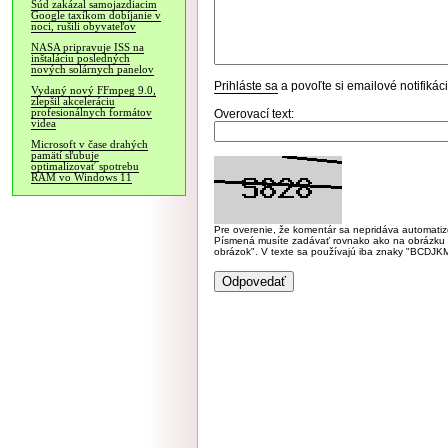
Súd zakázal samojazdiacim
Google taxíkom dobíjanie v
noci, rušili obyvateľov
NASA pripravuje ISS na
inštaláciu posledných
nových solárnych panelov
Prihláste sa
a povoľte si emailové notifiká
Vydaný nový FFmpeg 9.0,
zlepšil akceleráciu
profesionálnych formátov
Overovací text:
videa
Microsoft v čase drahých
pamätí sľubuje
optimalizovať spotrebu
RAM vo Windows 11
Pre overenie, že komentár sa nepridáva automatizov
Písmená musíte zadávať rovnako ako na obrázku veľk
obrázok". V texte sa používajú iba znaky "BC