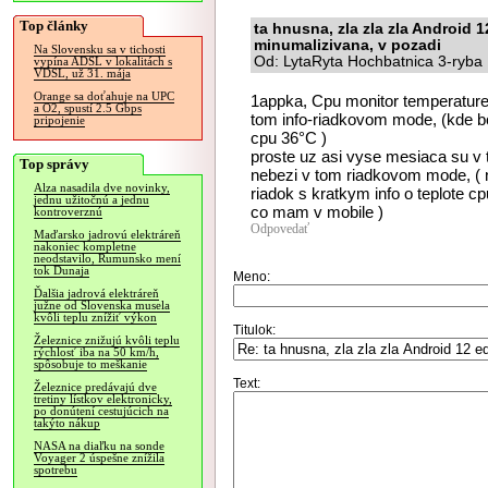
Top články
ta hnusna, zla zla zla Android 12
minumalizivana, v pozadi
Na Slovensku sa v tichosti
Od: LytaRyta Hochbatnica 3-ryba 
vypína ADSL v lokalitách s
VDSL, už 31. mája
Orange sa doťahuje na UPC
1appka, Cpu monitor temperature 
a O2, spustí 2.5 Gbps
tom info-riadkovom mode, (kde bol
pripojenie
cpu 36°C )
proste uz asi vyse mesiaca su v t
Top správy
nebezi v tom riadkovom mode, ( n
Alza nasadila dve novinky,
riadok s kratkym info o teplote c
jednu užitočnú a jednu
co mam v mobile )
kontroverznú
Odpovedať
Maďarsko jadrovú elektráreň
nakoniec kompletne
neodstavilo, Rumunsko mení
tok Dunaja
Meno:
Ďalšia jadrová elektráreň
južne od Slovenska musela
kvôli teplu znížiť výkon
Titulok:
Železnice znižujú kvôli teplu
rýchlosť iba na 50 km/h,
spôsobuje to meškanie
Text:
Železnice predávajú dve
tretiny lístkov elektronicky,
po donútení cestujúcich na
takýto nákup
NASA na diaľku na sonde
Voyager 2 úspešne znížila
spotrebu