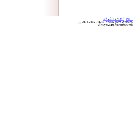
NÁVŠTEVNOSŤ
|
INZE
(C) 2004, 2005 DSL.sk | Všetky práva vyhradené
Všetky uvedené informácie sú b