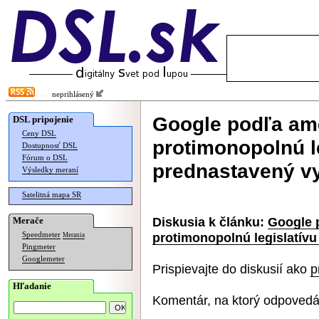
neprihlásený
Google podľa am
DSL pripojenie
Ceny DSL
protimonopolnú le
Dostupnosť DSL
Fórum o DSL
prednastavený v
Výsledky meraní
Satelitná mapa SR
Diskusia k článku:
Google 
Merače
protimonopolnú legislatív
Speedmeter
Merania
Pingmeter
Googlemeter
Prispievajte do diskusií ako
p
Hľadanie
Komentár, na ktorý odpovedá