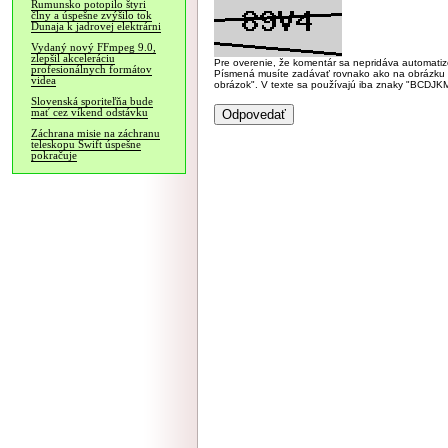
Rumunsko potopilo štyri
člny a úspešne zvýšilo tok
Dunaja k jadrovej elektrárni
Vydaný nový FFmpeg 9.0,
zlepšil akceleráciu
Pre overenie, že komentár sa nepridáva automatizov
profesionálnych formátov
Písmená musíte zadávať rovnako ako na obrázku veľk
videa
obrázok". V texte sa používajú iba znaky "BC
Slovenská sporiteľňa bude
mať cez víkend odstávku
Záchrana misie na záchranu
teleskopu Swift úspešne
pokračuje