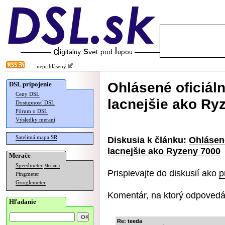
neprihlásený
Ohlásené oficiál
DSL pripojenie
Ceny DSL
lacnejšie ako Ry
Dostupnosť DSL
Fórum o DSL
Výsledky meraní
Satelitná mapa SR
Diskusia k článku:
Ohlásené
lacnejšie ako Ryzeny 7000
Merače
Speedmeter
Merania
Prispievajte do diskusií ako
p
Pingmeter
Googlemeter
Komentár, na ktorý odpovedá
Hľadanie
Re: teeda