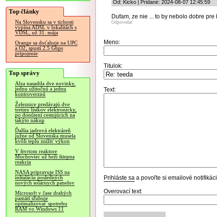
Od: Kicko | Pridané: 2024-08-07 12:45:59
Top články
Dufam, ze nie ... to by nebolo dobre pr
Na Slovensku sa v tichosti
Odpovedať
vypína ADSL v lokalitách s
VDSL, už 31. mája
Meno:
Orange sa doťahuje na UPC
a O2, spustí 2.5 Gbps
pripojenie
Titulok:
Top správy
Alza nasadila dve novinky,
jednu užitočnú a jednu
Text:
kontroverznú
Železnice predávajú dve
tretiny lístkov elektronicky,
po donútení cestujúcich na
takýto nákup
Ďalšia jadrová elektráreň
južne od Slovenska musela
kvôli teplu znížiť výkon
V štvrtom reaktore
Mochoviec už beží štiepna
reakcia
NASA pripravuje ISS na
Prihláste sa
a povoľte si emailové notifiká
inštaláciu posledných
nových solárnych panelov
Overovací text:
Microsoft v čase drahých
pamätí sľubuje
optimalizovať spotrebu
RAM vo Windows 11