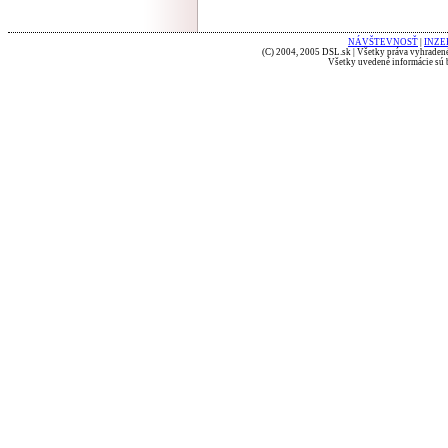
NÁVŠTEVNOSŤ
|
INZE
(C) 2004, 2005 DSL.sk | Všetky práva vyhradené
Všetky uvedené informácie sú b