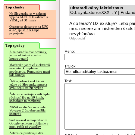
Top články
ultraradikálny fakticizmus
Od: syntaxterrorXXX, . Y | Pridan
Na Slovensku sa v tichosti
vypína ADSL v lokalitách s
VDSL, už 31. mája
A čo teraz? Už existuje? Lebo pan
Orange sa doťahuje na UPC
moc nesere a ministerstvo škols
a O2, spustí 2.5 Gbps
nevyhľadáva.
pripojenie
Odpovedať
Top správy
Meno:
Alza nasadila dve novinky,
jednu užitočnú a jednu
kontroverznú
Maďarsko jadrovú elektráreň
Titulok:
nakoniec kompletne
neodstavilo, Rumunsko mení
tok Dunaja
Text:
Ďalšia jadrová elektráreň
južne od Slovenska musela
kvôli teplu znížiť výkon
Železnice znižujú kvôli teplu
rýchlosť iba na 50 km/h,
spôsobuje to meškanie
NASA na diaľku na sonde
Voyager 2 úspešne znížila
spotrebu
Súd zakázal samojazdiacim
Google taxíkom dobíjanie v
noci, rušili obyvateľov
Železnice predávajú dve