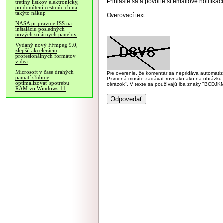
Prihláste sa
a povoľte si emailové notifiká
tretiny lístkov elektronicky,
po donútení cestujúcich na
takýto nákup
Overovací text:
NASA pripravuje ISS na
inštaláciu posledných
nových solárnych panelov
Vydaný nový FFmpeg 9.0,
zlepšil akceleráciu
profesionálnych formátov
videa
Microsoft v čase drahých
Pre overenie, že komentár sa nepridáva automatizov
pamätí sľubuje
Písmená musíte zadávať rovnako ako na obrázku veľk
optimalizovať spotrebu
obrázok". V texte sa používajú iba znaky "BC
RAM vo Windows 11