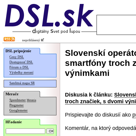
neprihlásený
Slovenskí operát
DSL pripojenie
Ceny DSL
smartfóny troch 
Dostupnosť DSL
Fórum o DSL
výnimkami
Výsledky meraní
Satelitná mapa SR
Diskusia k článku:
Slovens
Merače
troch značiek, s dvomi vý
Speedmeter
Merania
Pingmeter
Googlemeter
Prispievajte do diskusií ako
p
Hľadanie
Komentár, na ktorý odpovedá