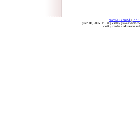
NÁVŠTEVNOSŤ
|
INZE
(C) 2004, 2005 DSL.sk | Všetky práva vyhradené
Všetky uvedené informácie sú b