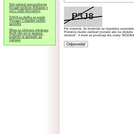
Súd zakázal samojazdiacim
Google taxíkom dobíjanie v
noci, rušili obyvateľov
NASA na diaľku na sonde
Voyager 2 úspešne znížila
spotrebu
Pre overenie, že komentár sa nepridáva automatizov
Misia na záchranu teleskopu
Písmená musíte zadávať rovnako ako na obrázku veľk
Swift ešte nie je stratená,
obrázok". V texte sa používajú iba znaky "BC
podarilo sa spomaliť jej
otáčanie