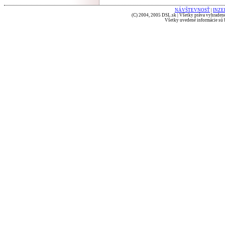
NÁVŠTEVNOSŤ
|
INZE
(C) 2004, 2005 DSL.sk | Všetky práva vyhradené
Všetky uvedené informácie sú b