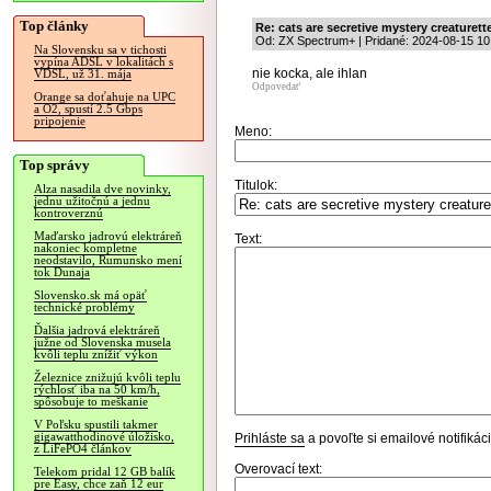
Top články
Re: cats are secretive mystery creaturett
Od: ZX Spectrum+ | Pridané: 2024-08-15 10
Na Slovensku sa v tichosti
vypína ADSL v lokalitách s
nie kocka, ale ihlan
VDSL, už 31. mája
Odpovedať
Orange sa doťahuje na UPC
a O2, spustí 2.5 Gbps
pripojenie
Meno:
Top správy
Titulok:
Alza nasadila dve novinky,
jednu užitočnú a jednu
kontroverznú
Maďarsko jadrovú elektráreň
Text:
nakoniec kompletne
neodstavilo, Rumunsko mení
tok Dunaja
Slovensko.sk má opäť
technické problémy
Ďalšia jadrová elektráreň
južne od Slovenska musela
kvôli teplu znížiť výkon
Železnice znižujú kvôli teplu
rýchlosť iba na 50 km/h,
spôsobuje to meškanie
V Poľsku spustili takmer
gigawatthodinové úložisko,
Prihláste sa
a povoľte si emailové notifiká
z LiFePO4 článkov
Overovací text:
Telekom pridal 12 GB balík
pre Easy, chce zaň 12 eur