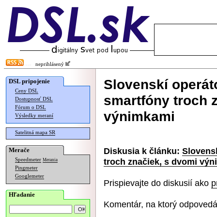
neprihlásený
Slovenskí operát
DSL pripojenie
Ceny DSL
smartfóny troch 
Dostupnosť DSL
Fórum o DSL
výnimkami
Výsledky meraní
Satelitná mapa SR
Diskusia k článku:
Slovens
Merače
troch značiek, s dvomi vý
Speedmeter
Merania
Pingmeter
Googlemeter
Prispievajte do diskusií ako
p
Hľadanie
Komentár, na ktorý odpovedá