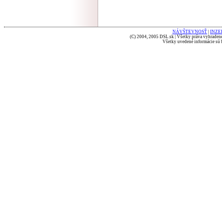
NÁVŠTEVNOSŤ
|
INZE
(C) 2004, 2005 DSL.sk | Všetky práva vyhradené
Všetky uvedené informácie sú b