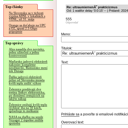
Top články
Re: ultraumiernenĂ˝ prakticizmus
Od: 1 waitfor delay '0:0:15' -- | Pridané: 20
Na Slovensku sa v tichosti
vypína ADSL v lokalitách s
555
VDSL, už 31. mája
Odpovedať
Orange sa doťahuje na UPC
a O2, spustí 2.5 Gbps
pripojenie
Meno:
Top správy
Titulok:
Alza nasadila dve novinky,
jednu užitočnú a jednu
kontroverznú
Maďarsko jadrovú elektráreň
Text:
nakoniec kompletne
neodstavilo, Rumunsko mení
tok Dunaja
Ďalšia jadrová elektráreň
južne od Slovenska musela
kvôli teplu znížiť výkon
Železnice predávajú dve
tretiny lístkov elektronicky,
po donútení cestujúcich na
takýto nákup
Železnice znižujú kvôli teplu
rýchlosť iba na 50 km/h,
spôsobuje to meškanie
Prihláste sa
a povoľte si emailové notifiká
NASA na diaľku na sonde
Voyager 2 úspešne znížila
Overovací text:
spotrebu