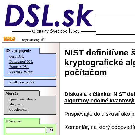
neprihlásený
NIST definitívne 
DSL pripojenie
Ceny DSL
kryptografické a
Dostupnosť DSL
Fórum o DSL
počítačom
Výsledky meraní
Satelitná mapa SR
Diskusia k článku:
NIST def
Merače
algoritmy odolné kvantov
Speedmeter
Merania
Pingmeter
Googlemeter
Prispievajte do diskusií ako
p
Hľadanie
Komentár, na ktorý odpovedá