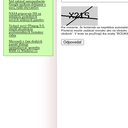
Súd zakázal samojazdiacim
Google taxíkom dobíjanie v
noci, rušili obyvateľov
NASA pripravuje ISS na
inštaláciu posledných
nových solárnych panelov
Vydaný nový FFmpeg 9.0,
Pre overenie, že komentár sa nepridáva automatizov
zlepšil akceleráciu
Písmená musíte zadávať rovnako ako na obrázku veľk
profesionálnych formátov
obrázok". V texte sa používajú iba znaky "BC
videa
Microsoft v čase drahých
pamätí sľubuje
optimalizovať spotrebu
RAM vo Windows 11