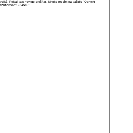
é. Pokiaľ text neviete prečítať, kliknite prosím na tlačidlo "Obnoviť
DJKMPRSVWXY1234589".