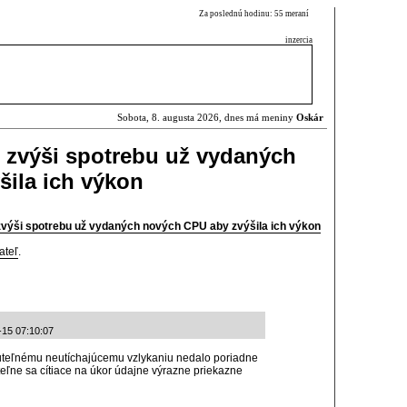
Za poslednú hodinu: 55 meraní
inzercia
Sobota, 8. augusta 2026, dnes má meniny
Oskár
 zvýši spotrebu už vydaných
ila ich výkon
výši spotrebu už vydaných nových CPU aby zvýšila ich výkon
ateľ
.
-15 07:10:07
čuteľnému neutíchajúcemu vzlykaniu nedalo poriadne
ľne sa cítiace na úkor údajne výrazne priekazne