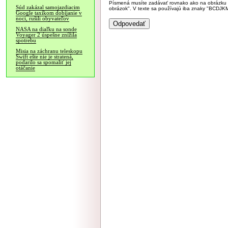
Písmená musíte zadávať rovnako ako na obrázku veľk
Súd zakázal samojazdiacim
obrázok". V texte sa používajú iba znaky "BC
Google taxíkom dobíjanie v
noci, rušili obyvateľov
NASA na diaľku na sonde
Voyager 2 úspešne znížila
spotrebu
Misia na záchranu teleskopu
Swift ešte nie je stratená,
podarilo sa spomaliť jej
otáčanie