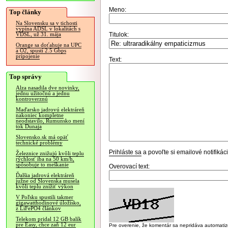
Meno:
Top články
Na Slovensku sa v tichosti
vypína ADSL v lokalitách s
Titulok:
VDSL, už 31. mája
Orange sa doťahuje na UPC
a O2, spustí 2.5 Gbps
pripojenie
Text:
Top správy
Alza nasadila dve novinky,
jednu užitočnú a jednu
kontroverznú
Maďarsko jadrovú elektráreň
nakoniec kompletne
neodstavilo, Rumunsko mení
tok Dunaja
Slovensko.sk má opäť
technické problémy
Prihláste sa
a povoľte si emailové notifiká
Železnice znižujú kvôli teplu
rýchlosť iba na 50 km/h,
spôsobuje to meškanie
Overovací text:
Ďalšia jadrová elektráreň
južne od Slovenska musela
kvôli teplu znížiť výkon
V Poľsku spustili takmer
gigawatthodinové úložisko,
z LiFePO4 článkov
Telekom pridal 12 GB balík
pre Easy, chce zaň 12 eur
Pre overenie, že komentár sa nepridáva automatizov