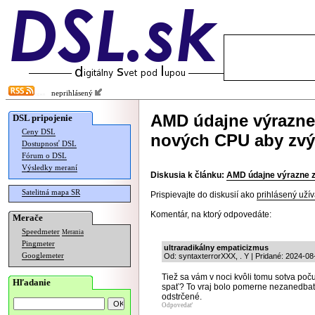
neprihlásený
AMD údajne výrazne
DSL pripojenie
Ceny DSL
nových CPU aby zvýš
Dostupnosť DSL
Fórum o DSL
Výsledky meraní
Diskusia k článku:
AMD údajne výrazne z
Satelitná mapa SR
Prispievajte do diskusií ako
prihlásený užív
Komentár, na ktorý odpovedáte:
Merače
Speedmeter
Merania
Pingmeter
ultraradikálny empaticizmus
Googlemeter
Od: syntaxterrorXXX, . Y | Pridané: 2024-08
Tiež sa vám v noci kvôli tomu sotva po
Hľadanie
spať? To vraj bolo pomerne nezanedbate
odstrčené.
Odpovedať