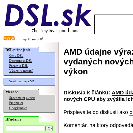
neprihlásený
AMD údajne výraz
DSL pripojenie
Ceny DSL
vydaných nových
Dostupnosť DSL
Fórum o DSL
výkon
Výsledky meraní
Satelitná mapa SR
Diskusia k článku:
AMD úda
Merače
nových CPU aby zvýšila ic
Speedmeter
Merania
Pingmeter
Googlemeter
Prispievajte do diskusií ako
p
Hľadanie
Komentár, na ktorý odpovedá