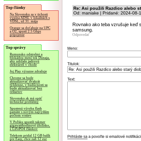
Top články
Re: Asi použili Razdico alebo 
Od: maniake | Pridané: 2024-08-
Na Slovensku sa v tichosti
vypína ADSL v lokalitách s
VDSL, už 31. mája
Rovnako ako teba vzrušuje keď si
Orange sa doťahuje na UPC
samsung.
a O2, spustí 2.5 Gbps
Odpovedať
pripojenie
Top správy
Meno:
Rumunsko odstrelmi a
blokádou mení tok Dunaja,
aby udržalo jadrovú
Titulok:
elektráreň v chode
Joj Play výrazne zdražuje
Chrome sa bude
Text:
aktualizovať dvakrát
týždenne, v budúcnosti sa
bude aktualizovať bez
reštartov
Slovensko.sk má opäť
technické problémy
Spustená výroba flash
pamäte s novým najvyšším
počtom vrstiev
V Poľsku spustili takmer
gigawatthodinové úložisko,
z LiFePO4 článkov
Telekom pridal 12 GB balík
Prihláste sa
a povoľte si emailové notifiká
pre Easy, chce zaň 12 eur