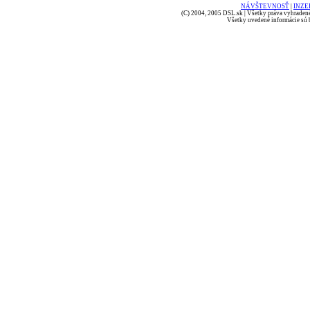
NÁVŠTEVNOSŤ
|
INZE
(C) 2004, 2005 DSL.sk | Všetky práva vyhradené
Všetky uvedené informácie sú b