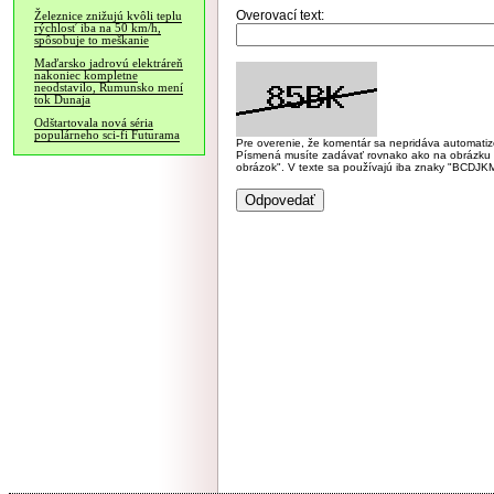
Overovací text:
Železnice znižujú kvôli teplu
rýchlosť iba na 50 km/h,
spôsobuje to meškanie
Maďarsko jadrovú elektráreň
nakoniec kompletne
neodstavilo, Rumunsko mení
tok Dunaja
Odštartovala nová séria
populárneho sci-fi Futurama
Pre overenie, že komentár sa nepridáva automatizov
Písmená musíte zadávať rovnako ako na obrázku veľk
obrázok". V texte sa používajú iba znaky "BC