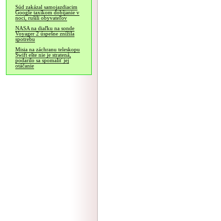
Súd zakázal samojazdiacim
Google taxíkom dobíjanie v
noci, rušili obyvateľov
NASA na diaľku na sonde
Voyager 2 úspešne znížila
spotrebu
Misia na záchranu teleskopu
Swift ešte nie je stratená,
podarilo sa spomaliť jej
otáčanie