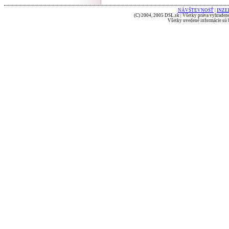
NÁVŠTEVNOSŤ
|
INZE
(C) 2004, 2005 DSL.sk | Všetky práva vyhradené
Všetky uvedené informácie sú b