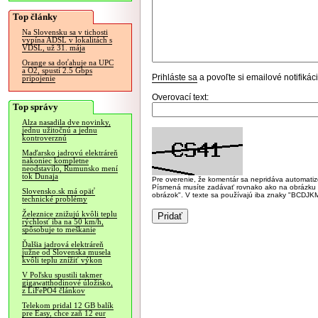
Top články
Na Slovensku sa v tichosti
vypína ADSL v lokalitách s
VDSL, už 31. mája
Orange sa doťahuje na UPC
a O2, spustí 2.5 Gbps
Prihláste sa
a povoľte si emailové notifiká
pripojenie
Overovací text:
Top správy
Alza nasadila dve novinky,
jednu užitočnú a jednu
kontroverznú
Maďarsko jadrovú elektráreň
nakoniec kompletne
neodstavilo, Rumunsko mení
tok Dunaja
Pre overenie, že komentár sa nepridáva automatizov
Písmená musíte zadávať rovnako ako na obrázku veľk
Slovensko.sk má opäť
obrázok". V texte sa používajú iba znaky "BC
technické problémy
Železnice znižujú kvôli teplu
rýchlosť iba na 50 km/h,
spôsobuje to meškanie
Ďalšia jadrová elektráreň
južne od Slovenska musela
kvôli teplu znížiť výkon
V Poľsku spustili takmer
gigawatthodinové úložisko,
z LiFePO4 článkov
Telekom pridal 12 GB balík
pre Easy, chce zaň 12 eur