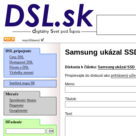
neprihlásený
Samsung ukázal SSD
DSL pripojenie
Ceny DSL
Dostupnosť DSL
Diskusia k článku:
Samsung ukázal SSD 
Fórum o DSL
Výsledky meraní
Prispievajte do diskusií ako
prihlásený užív
Satelitná mapa SR
Meno:
Merače
Titulok:
Speedmeter
Merania
Pingmeter
Googlemeter
Text:
Hľadanie