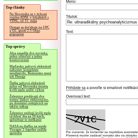
Meno:
Top články
Na Slovensku sa v tichosti
Titulok:
vypína ADSL v lokalitách s
VDSL, už 31. mája
Orange sa doťahuje na UPC
a O2, spustí 2.5 Gbps
Text:
pripojenie
Top správy
Alza nasadila dve novinky,
jednu užitočnú a jednu
kontroverznú
Maďarsko jadrovú elektráreň
nakoniec kompletne
neodstavilo, Rumunsko mení
tok Dunaja
Ďalšia jadrová elektráreň
južne od Slovenska musela
Prihláste sa
a povoľte si emailové notifiká
kvôli teplu znížiť výkon
Overovací text:
Železnice predávajú dve
tretiny lístkov elektronicky,
po donútení cestujúcich na
takýto nákup
Železnice znižujú kvôli teplu
rýchlosť iba na 50 km/h,
spôsobuje to meškanie
NASA na diaľku na sonde
Voyager 2 úspešne znížila
Pre overenie, že komentár sa nepridáva automatizov
spotrebu
Písmená musíte zadávať rovnako ako na obrázku veľk