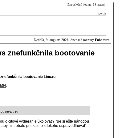
Za poslednú hodinu: 39 meraní
inzercia
Nedeľa, 9. augusta 2026, dnes má meniny
Ľubomíra
s znefunkčnila bootovanie
znefunkčnila bootovanie Linuxu
ateľ
.
-22 08:46:19
ou o citové vydieranie úkolovať? Nie si ešte náhodou
, aby mi trebalo priekazne kdekoho ospravedlňovať.