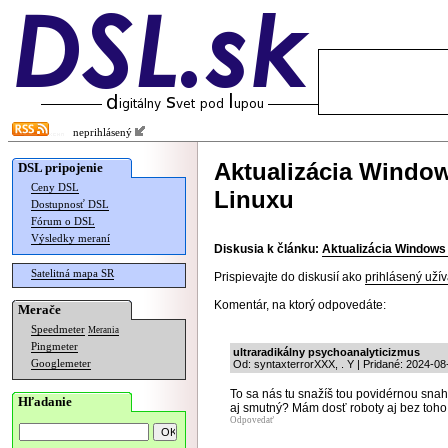
neprihlásený
Aktualizácia Window
DSL pripojenie
Ceny DSL
Linuxu
Dostupnosť DSL
Fórum o DSL
Výsledky meraní
Diskusia k článku:
Aktualizácia Windows 
Satelitná mapa SR
Prispievajte do diskusií ako
prihlásený užív
Komentár, na ktorý odpovedáte:
Merače
Speedmeter
Merania
Pingmeter
ultraradikálny psychoanalyticizmus
Googlemeter
Od: syntaxterrorXXX, . Y | Pridané: 2024-08
To sa nás tu snažíš tou povidérnou snah
Hľadanie
aj smutný? Mám dosť roboty aj bez toho
Odpovedať