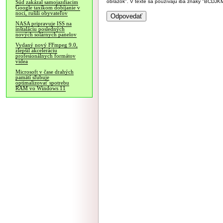
obrázok". V texte sa používajú iba znaky "BC
Súd zakázal samojazdiacim
Google taxíkom dobíjanie v
noci, rušili obyvateľov
NASA pripravuje ISS na
inštaláciu posledných
nových solárnych panelov
Vydaný nový FFmpeg 9.0,
zlepšil akceleráciu
profesionálnych formátov
videa
Microsoft v čase drahých
pamätí sľubuje
optimalizovať spotrebu
RAM vo Windows 11