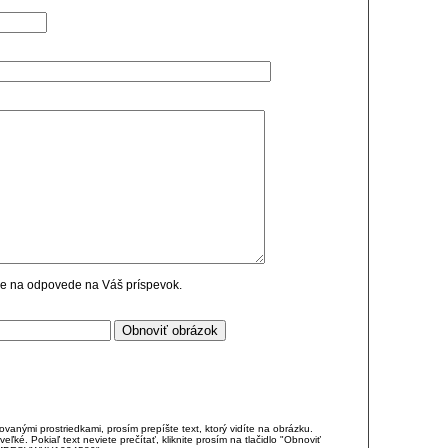
cie na odpovede na Váš príspevok.
anými prostriedkami, prosím prepíšte text, ktorý vidíte na obrázku.
é. Pokiaľ text neviete prečítať, kliknite prosím na tlačidlo "Obnoviť